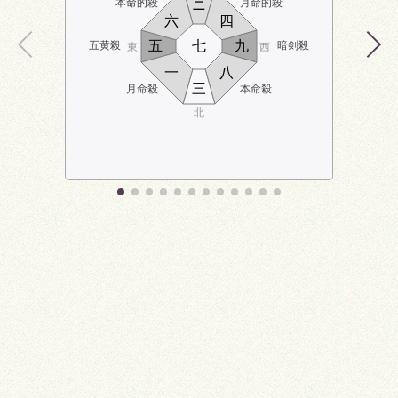
本命的殺
月命的殺
ニ
六
四
五
七
九
五黄殺
暗剣殺
東
西
一
八
三
月命殺
本命殺
北