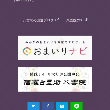
八雲院の開運ブログ
八雲院のX