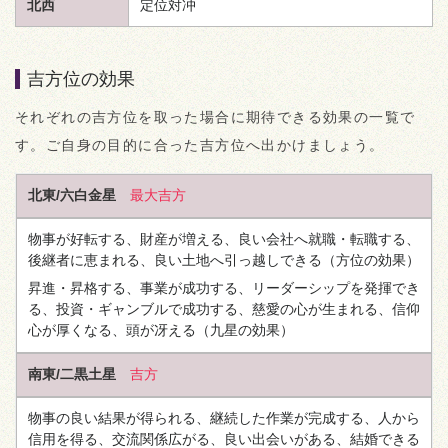
北西
定位対冲
吉方位の効果
それぞれの吉方位を取った場合に期待できる効果の一覧で
す。ご自身の目的に合った吉方位へ出かけましょう。
北東/六白金星
最大吉方
物事が好転する、財産が増える、良い会社へ就職・転職する、
後継者に恵まれる、良い土地へ引っ越しできる
（方位の効果）
昇進・昇格する、事業が成功する、リーダーシップを発揮でき
る、投資・ギャンブルで成功する、慈愛の心が生まれる、信仰
心が厚くなる、頭が冴える
（九星の効果）
南東/二黒土星
吉方
物事の良い結果が得られる、継続した作業が完成する、人から
信用を得る、交流関係広がる、良い出会いがある、結婚できる