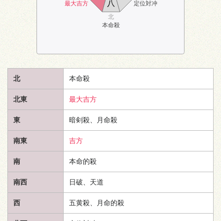
八
最大吉方
定位対冲
北
本命殺
北
本命殺
北東
最大吉方
東
暗剣殺、月命殺
南東
吉方
南
本命的殺
南西
日破、
天道
西
五黄殺、月命的殺