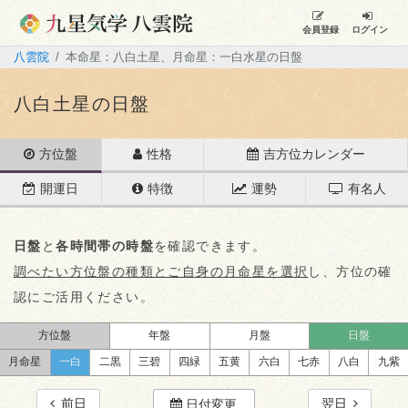
会員登録
ログイン
八雲院
本命星：八白土星、月命星：一白水星の日盤
八白土星の日盤
方位盤
性格
吉方位カレンダー
開運日
特徴
運勢
有名人
日盤
と
各時間帯の時盤
を確認できます。
調べたい方位盤の種類とご自身の月命星を選択
し、方位の確
認にご活用ください。
方位盤
年盤
月盤
日盤
月命星
一白
二黒
三碧
四緑
五黄
六白
七赤
八白
九紫
前日
翌日
日付変更