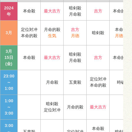
2024
暗剣殺
本命殺
最大吉方
吉方
本命的殺
年
月命殺
定位対冲
月命的殺
吉方
本命殺
3月
暗剣殺
本命的殺
生気
月徳
月徳合
3月
暗剣殺
15日
本命殺
最大吉方
吉方
本命的殺
月命殺
(金)
23:00
定位対冲
～
月命殺
五黄殺
時破
本命的殺
1:00
1:00
暗剣殺
～
月命的殺
最大吉方
定位対冲
3:00
3:00
本命殺
～
五黄殺
定位対冲
暗剣殺