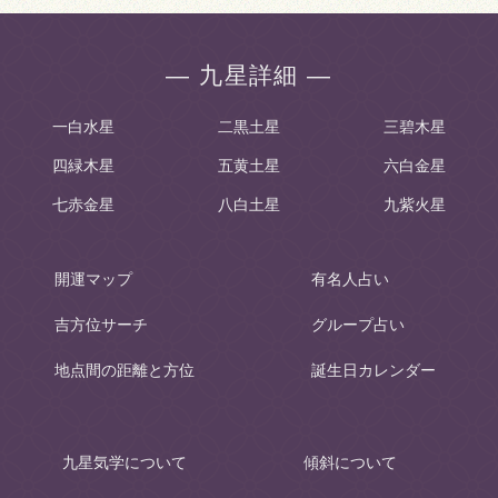
― 九星詳細 ―
一白水星
二黒土星
三碧木星
四緑木星
五黄土星
六白金星
七赤金星
八白土星
九紫火星
開運マップ
有名人占い
吉方位サーチ
グループ占い
地点間の距離と方位
誕生日カレンダー
九星気学について
傾斜について