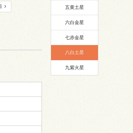
日
五黄土星
六白金星
七赤金星
八白土星
九紫火星