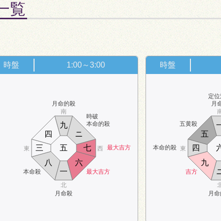
盤一覧
。
時盤
1:00～3:00
時盤
定位
月命的殺
月
南
時破
本命的殺
五黄殺
九
四
ニ
五
三
五
七
四
最大吉方
本命的殺
東
西
東
八
六
九
一
本命殺
最大吉方
吉方
北
月命殺
月命