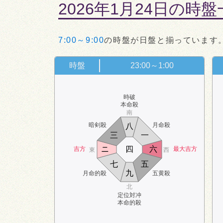
2026年1月24日の時
7:00～9:00
の時盤が日盤と揃っています
時盤
23:00～1:00
時破
本命殺
南
暗剣殺
月命殺
八
三
一
ニ
四
六
吉方
最大吉方
東
西
七
五
九
月命的殺
五黄殺
北
定位対冲
本命的殺