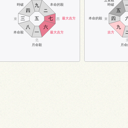
五黄殺
時破
本命的殺
時破
九
四
ニ
五
三
五
七
四
最大吉方
本命的殺
東
西
東
八
六
九
一
本命殺
最大吉方
吉方
北
月命殺
月命