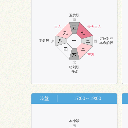
五黄殺
南
吉方
最大吉方
五
九
七
定位対冲
八
一
三
本命殺
東
西
本命的殺
四
ニ
六
吉方
北
暗剣殺
時破
時盤
17:00～19:00
本命殺
南