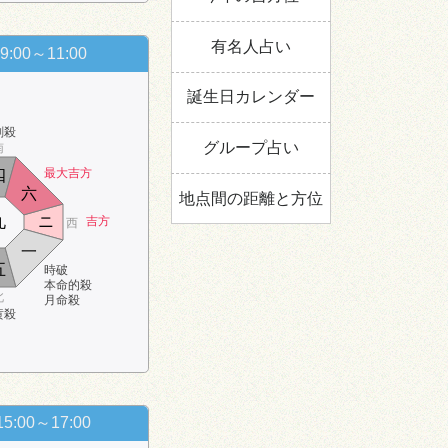
有名人占い
9:00～11:00
誕生日カレンダー
剣殺
グループ占い
南
最大吉方
四
六
地点間の距離と方位
九
ニ
吉方
西
一
五
時破
本命的殺
北
月命殺
黄殺
15:00～17:00