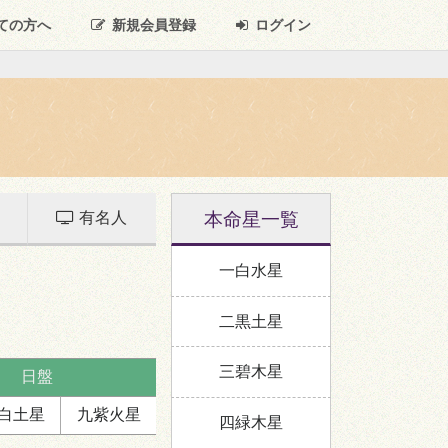
ての方へ
新規
会員登録
ログイン
本命星一覧
有名人
一白水星
二黒土星
三碧木星
日盤
白
土星
九紫
火星
四緑木星