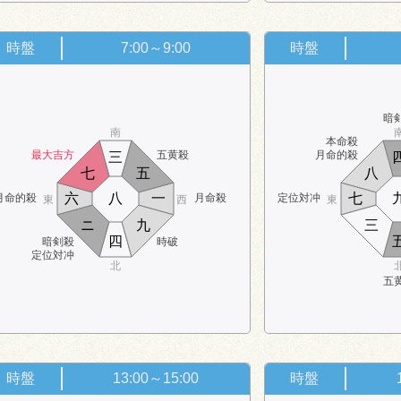
時盤
7:00～9:00
時盤
暗
南
本命殺
最大吉方
五黄殺
月命的殺
三
七
五
八
六
八
一
七
月命的殺
月命殺
定位対冲
東
西
東
ニ
九
三
四
暗剣殺
時破
定位対冲
北
五
時盤
13:00～15:00
時盤