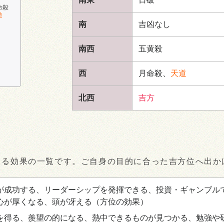
命殺
道
南
吉凶なし
南西
五黄殺
西
月命殺、
天道
北西
吉方
きる効果の一覧です。ご自身の目的に合った吉方位へ出か
が成功する、リーダーシップを発揮できる、投資・ギャンブル
心が厚くなる、頭が冴える
（方位の効果）
を得る、羨望の的になる、熱中できるものが見つかる、勉強や