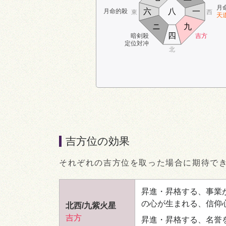
月
六
八
一
月命的殺
東
西
天
ニ
九
四
暗剣殺
吉方
定位対冲
北
吉方位の効果
それぞれの吉方位を取った場合に期待で
昇進・昇格する、事業
の心が生まれる、信仰
北西/九紫火星
吉方
昇進・昇格する、名誉