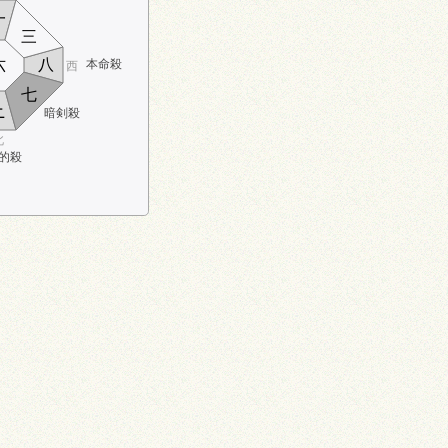
一
三
六
八
本命殺
西
七
ニ
暗剣殺
北
的殺