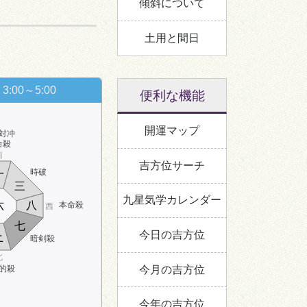
傾斜について
土用と間日
3:00～5:00
便利な機能
開運マップ
対冲
命殺
南
吉方位サーチ
時破
一
三
九星気学カレンダー
六
八
本命殺
西
七
今日の吉方位
ニ
暗剣殺
北
今月の吉方位
的殺
今年の吉方位