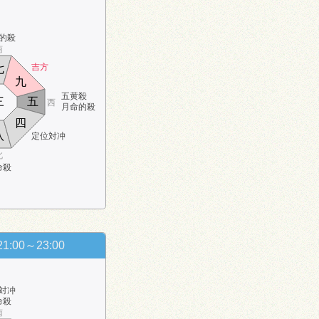
的殺
南
吉方
七
九
五黄殺
三
五
西
月命的殺
四
八
定位対冲
北
命殺
21:00～23:00
対冲
命殺
南