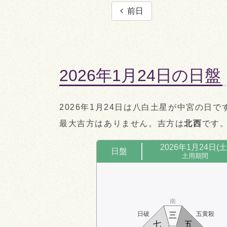
前日
2026年1月24日の日盤
2026年1月24日は八白土星が中宮の日で
最大吉方はありません。吉方は
北西
です
2026年1月24日(土
日盤
土用期間
南
日破
五黄殺
三
七
五