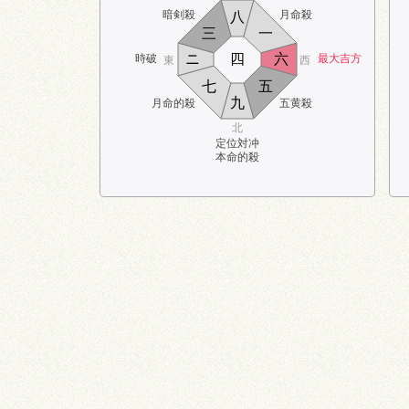
暗剣殺
月命殺
八
三
一
ニ
四
六
時破
最大吉方
東
西
七
五
九
月命的殺
五黄殺
北
定位対冲
本命的殺