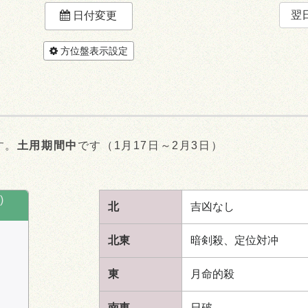
翌
日付変更
方位盤表示設定
す。
土用期間中
です（1月17日～2月3日）
。
)
北
吉凶なし
北東
暗剣殺、定位対冲
東
月命的殺
南東
日破