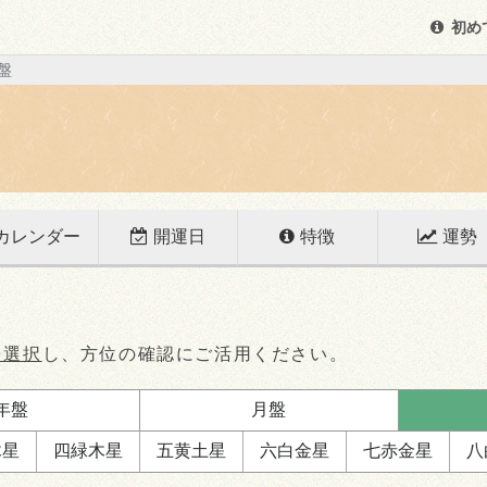
初め
盤
カレンダー
開運日
特徴
運勢
を選択
し、方位の確認にご活用ください。
年盤
月盤
木星
四緑
木星
五黄
土星
六白
金星
七赤
金星
八