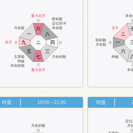
最大吉方
本命
暗剣殺
南
定位対冲
月命殺
本命殺
吉方
六
一
八
ニ
暗剣殺
九
ニ
四
一
吉方
東
西
東
月命殺
五
三
六
七
五黄殺
月命的殺
時破
時破
北
本命的殺
最大吉方
本
時盤
19:00～21:00
時盤
定位
月命的殺
月
南