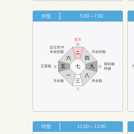
時盤
5:00～7:00
吉方
南
定位対冲
本命的殺
月命的殺
ニ
六
四
暗剣殺
五
七
九
五黄殺
東
西
時破
一
八
三
月命殺
本命殺
北
時盤
11:00～13:00