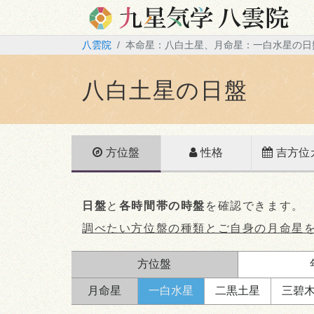
八雲院
本命星：八白土星、月命星：一白水星の日
八白土星の日盤
方位盤
性格
吉方位
日盤
と
各時間帯の時盤
を確認できます。
調べたい方位盤の種類とご自身の月命星
方位盤
月命星
一白
水星
二黒
土星
三碧