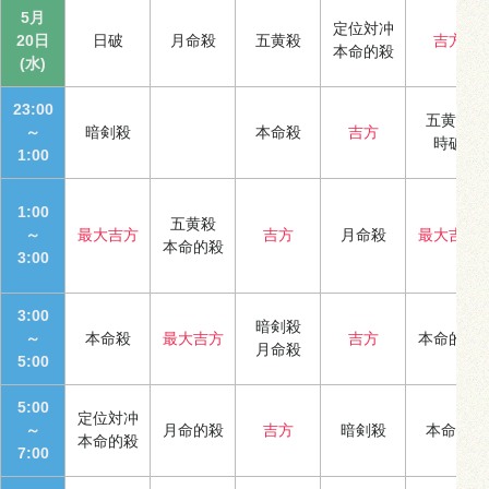
5月
定位対冲
20日
日破
月命殺
五黄殺
吉方
本命的殺
(水)
23:00
五黄殺
～
暗剣殺
本命殺
吉方
時破
1:00
1:00
五黄殺
～
最大吉方
吉方
月命殺
最大吉方
本命的殺
3:00
3:00
暗剣殺
～
本命殺
最大吉方
吉方
本命的殺
月命殺
5:00
5:00
定位対冲
～
月命的殺
吉方
暗剣殺
本命殺
本命的殺
7:00