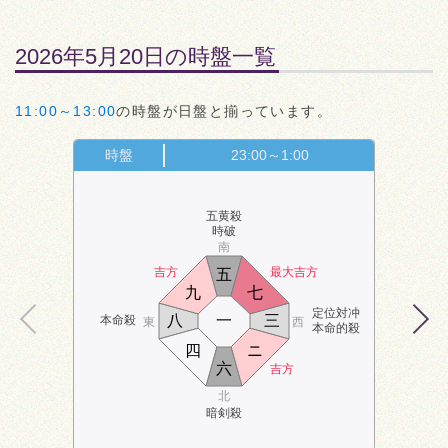
2026年5月20日の時盤一覧
11:00～13:00
の時盤が日盤と揃っています。
時盤
23:00～1:00
五黄殺
時破
南
吉方
最大吉方
五
九
七
定位対冲
八
一
三
本命殺
東
西
本命的殺
四
ニ
六
吉方
北
暗剣殺