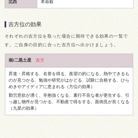
北西
本命殺
吉方位の効果
それぞれの吉方位を取った場合に期待できる効果の一覧で
す。ご自身の目的に合った吉方位へ出かけましょう。
南/二黒土星
吉方
昇進・昇格する、名誉を得る、羨望の的になる、熱中できるも
のが見つかる、勉強や研究がはかどる、試験に合格する、ひら
めきやアイディアに恵まれる
（方位の効果）
勤労意欲が湧く、辛抱強くなる、素行不良な者が更生する、引
っ越し物件が見つかる、不動産で得をする、面倒見が良くなる
（九星の効果）