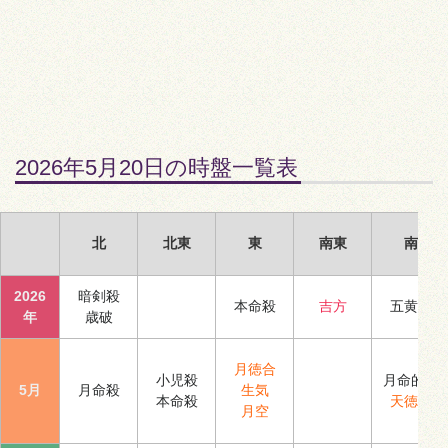
2026年5月20日の時盤一覧表
北
北東
東
南東
南
2026
暗剣殺
本命殺
吉方
五黄殺
年
歳破
月徳合
小児殺
月命的殺
5月
月命殺
生気
本命殺
天徳合
月空