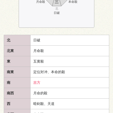
三
月命殺
本命殺
北
日破
北
日破
北東
月命殺
東
五黄殺
南東
定位対冲、本命的殺
南
吉方
南西
月命的殺
西
暗剣殺、
天道