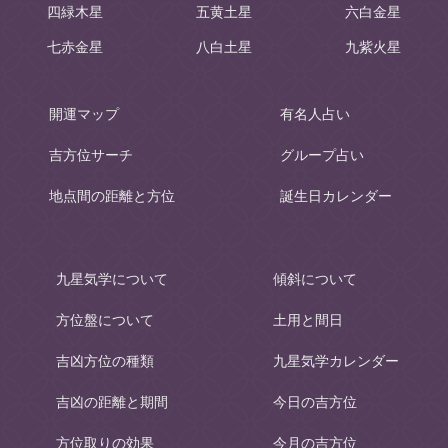
四緑木星
五黄土星
六白金星
七赤金星
八白土星
九紫火星
開運マップ
有名人占い
吉方位サーチ
グループ占い
地点間の距離と方位
誕生日カレンダー
九星気学について
傾斜について
方位盤について
土用と間日
吉凶方位の種類
九星気学カレンダー
吉凶の距離と期間
今日の吉方位
方位取りの効果
今月の吉方位