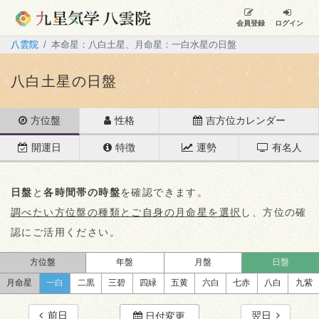
会員登録
ログイン
八雲院
本命星：八白土星、月命星：一白水星の日盤
八白土星の日盤
方位盤
性格
吉方位カレンダー
開運日
特徴
運勢
有名人
日盤
と
各時間帯の時盤
を確認できます。
調べたい方位盤の種類とご自身の月命星を選択
し、方位の確
認にご活用ください。
方位盤
年盤
月盤
日盤
月命星
一白
二黒
三碧
四緑
五黄
六白
七赤
八白
九紫
前日
翌日
日付変更