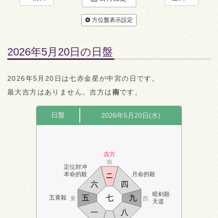
方位盤表示設定
2026年5月20日の日盤
2026年5月20日は七赤金星が中宮の日です。
最大吉方はありません。吉方は
南
です。
日盤
2026年5月20日(水)
吉方
南
定位対冲
本命的殺
月命的殺
ニ
六
四
暗剣殺
五
七
九
五黄殺
東
西
天道
一
八