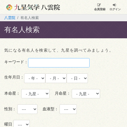
会員登録
ログイン
八雲院
有名人検索
有名人検索
気になる有名人を検索して、九星を調べてみましょう。
キーワード：
生年月日：
本命星：
月命星：
性別：
血液型：
曜日