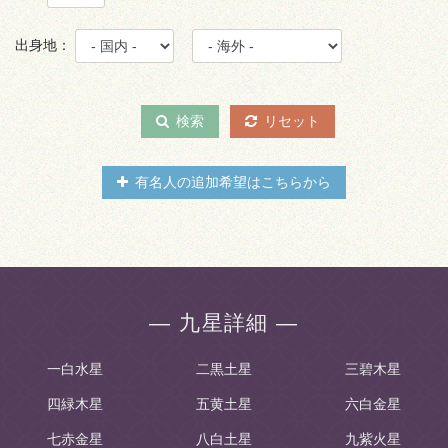
出身地：
検索
リセット
有名人の追加希望はこちらから
― 九星詳細 ―
一白水星
二黒土星
三碧木星
四緑木星
五黄土星
六白金星
七赤金星
八白土星
九紫火星