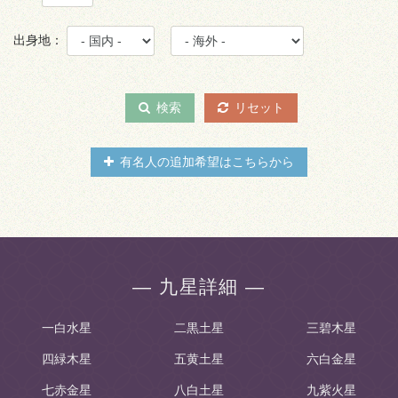
出身地：
検索
リセット
有名人の追加希望はこちらから
― 九星詳細 ―
一白水星
二黒土星
三碧木星
四緑木星
五黄土星
六白金星
七赤金星
八白土星
九紫火星