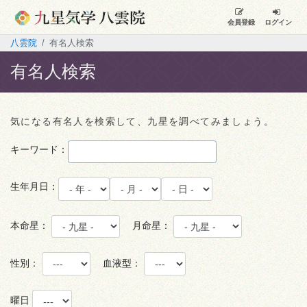
会員登録
ログイン
八雲院
有名人検索
有名人検索
気になる有名人を検索して、九星を調べてみましょう。
キーワード：
生年月日：
本命星：
月命星：
性別：
血液型：
曜日