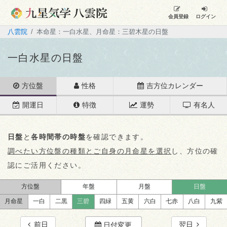
会員登録
ログイン
八雲院
本命星：一白水星、月命星：三碧木星の日盤
一白水星の日盤
方位盤
性格
吉方位カレンダー
開運日
特徴
運勢
有名人
日盤
と
各時間帯の時盤
を確認できます。
調べたい方位盤の種類とご自身の月命星を選択
し、方位の確
認にご活用ください。
方位盤
年盤
月盤
日盤
月命星
一白
二黒
三碧
四緑
五黄
六白
七赤
八白
九紫
前日
翌日
日付変更