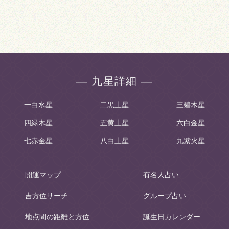
― 九星詳細 ―
一白水星
二黒土星
三碧木星
四緑木星
五黄土星
六白金星
七赤金星
八白土星
九紫火星
開運マップ
有名人占い
吉方位サーチ
グループ占い
地点間の距離と方位
誕生日カレンダー