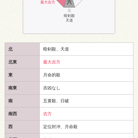
六
最大吉方
北
暗剣殺
天道
北
暗剣殺、
天道
北東
最大吉方
東
月命的殺
南東
吉凶なし
南
五黄殺、日破
南西
吉方
西
定位対冲、月命殺