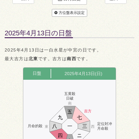
方位盤表示設定
2025年4月13日の日盤
2025年4月13日は一白水星が中宮の日です。
最大吉方は
北東
です。吉方は
南西
です。
日盤
2025年4月13日(日)
五黄殺
日破
南
吉方
五
九
七
定位対冲
八
一
三
月命的殺
東
西
月命殺
四
ニ