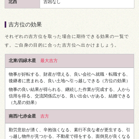
北西
吉凶なし
吉方位の効果
それぞれの吉方位を取った場合に期待できる効果の一覧で
す。ご自身の目的に合った吉方位へ出かけましょう。
北東/四緑木星
最大吉方
物事が好転する、財産が増える、良い会社へ就職・転職する、
後継者に恵まれる、良い土地へ引っ越しできる
（方位の効果）
物事の良い結果が得られる、継続した作業が完成する、人から
信用を得る、交流関係広がる、良い出会いがある、結婚できる
（九星の効果）
南西/七赤金星
吉方
勤労意欲が湧く、辛抱強くなる、素行不良な者が更生する、引
っ越し物件が見つかる、不動産で得をする、面倒見が良くなる