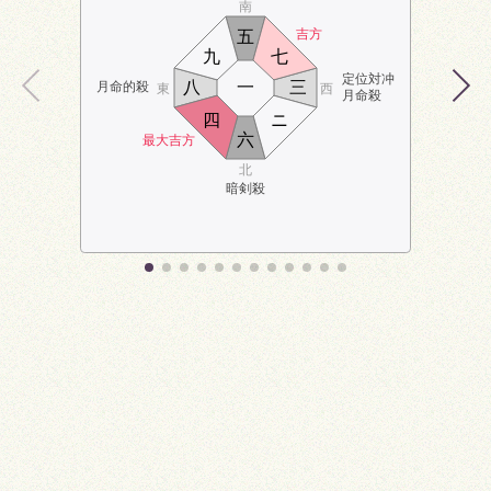
南
吉方
五
九
七
定位対冲
八
一
三
月命的殺
東
西
月命殺
四
ニ
六
最大吉方
北
暗剣殺