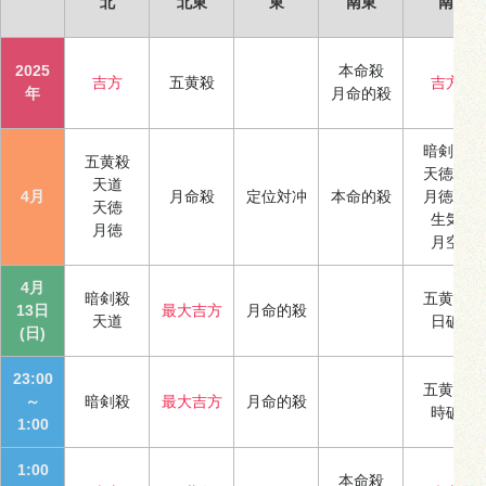
北
北東
東
南東
南
2025
本命殺
吉方
五黄殺
吉方
年
月命的殺
暗剣殺
五黄殺
天徳合
天道
4月
月命殺
定位対冲
本命的殺
月徳合
天徳
生気
月徳
月空
4月
暗剣殺
五黄殺
13日
最大吉方
月命的殺
天道
日破
(日)
23:00
五黄殺
～
暗剣殺
最大吉方
月命的殺
時破
1:00
1:00
本命殺