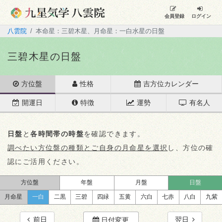
会員登録
ログイン
八雲院
本命星：三碧木星、月命星：一白水星の日盤
三碧木星の日盤
方位盤
性格
吉方位カレンダー
開運日
特徴
運勢
有名人
日盤
と
各時間帯の時盤
を確認できます。
調べたい方位盤の種類とご自身の月命星を選択
し、方位の確
認にご活用ください。
方位盤
年盤
月盤
日盤
月命星
一白
二黒
三碧
四緑
五黄
六白
七赤
八白
九紫
前日
翌日
日付変更