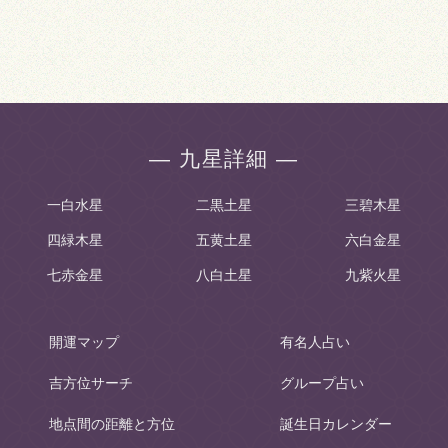
― 九星詳細 ―
一白水星
二黒土星
三碧木星
四緑木星
五黄土星
六白金星
七赤金星
八白土星
九紫火星
開運マップ
有名人占い
吉方位サーチ
グループ占い
地点間の距離と方位
誕生日カレンダー