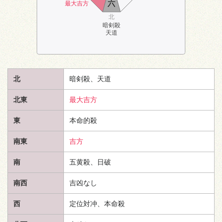
六
最大吉方
北
暗剣殺
天道
北
暗剣殺、
天道
北東
最大吉方
東
本命的殺
南東
吉方
南
五黄殺、日破
南西
吉凶なし
西
定位対冲、本命殺