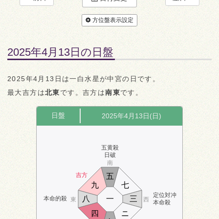
方位盤表示設定
2025年4月13日の日盤
2025年4月13日は一白水星が中宮の日です。
最大吉方は
北東
です。吉方は
南東
です。
日盤
2025年4月13日(日)
五黄殺
日破
南
吉方
五
九
七
定位対冲
八
一
三
本命的殺
東
西
本命殺
四
ニ