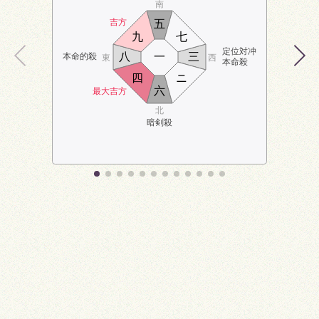
南
吉方
五
九
七
定位対冲
八
一
三
本命的殺
東
西
本命殺
四
ニ
六
最大吉方
北
暗剣殺