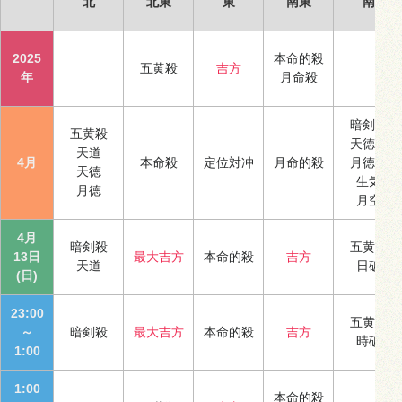
北
北東
東
南東
南
2025
本命的殺
五黄殺
吉方
年
月命殺
暗剣殺
五黄殺
天徳合
天道
4月
本命殺
定位対冲
月命的殺
月徳合
天徳
生気
月徳
月空
4月
暗剣殺
五黄殺
13日
最大吉方
本命的殺
吉方
天道
日破
(日)
23:00
五黄殺
～
暗剣殺
最大吉方
本命的殺
吉方
時破
1:00
1:00
本命的殺