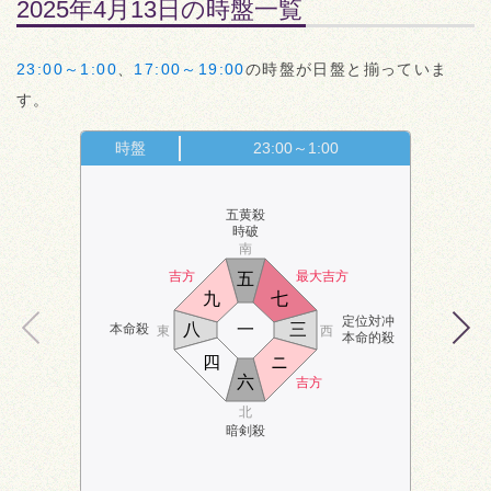
2025年4月13日の時盤一覧
23:00～1:00
、
17:00～19:00
の時盤が日盤と揃っていま
す。
時盤
23:00～1:00
五黄殺
時破
南
吉方
最大吉方
五
九
七
定位対冲
八
一
三
本命殺
東
西
本命的殺
四
ニ
六
吉方
北
暗剣殺