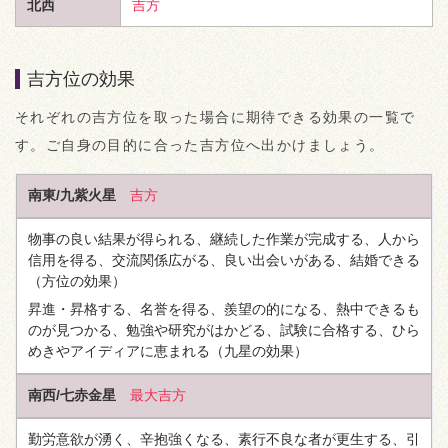
北西
吉方
吉方位の効果
それぞれの吉方位を取った場合に期待できる効果の一覧で
す。ご自身の目的に合った吉方位へ出かけましょう。
南東/九紫火星
吉方
物事の良い結果が得られる、継続した作業が完成する、人から
信用を得る、交流関係広がる、良い出会いがある、結婚できる
（方位の効果）
昇進・昇格する、名誉を得る、羨望の的になる、熱中できるも
のが見つかる、勉強や研究がはかどる、試験に合格する、ひら
めきやアイディアに恵まれる
（九星の効果）
南西/七赤金星
最大吉方
勤労意欲が湧く、辛抱強くなる、素行不良な者が更生する、引