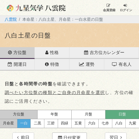
会員登録
ログイン
八雲院
本命星：八白土星、月命星：一白水星の日盤
八白土星の日盤
方位盤
性格
吉方位カレンダー
開運日
特徴
運勢
有名人
日盤
と
各時間帯の時盤
を確認できます。
調べたい方位盤の種類とご自身の月命星を選択
し、方位の確
認にご活用ください。
方位盤
年盤
月盤
日盤
月命星
一白
二黒
三碧
四緑
五黄
六白
七赤
八白
九紫
前日
翌日
日付変更