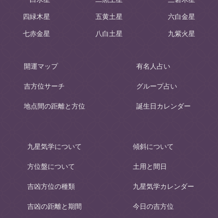
四緑木星
五黄土星
六白金星
七赤金星
八白土星
九紫火星
開運マップ
有名人占い
吉方位サーチ
グループ占い
地点間の距離と方位
誕生日カレンダー
九星気学について
傾斜について
方位盤について
土用と間日
吉凶方位の種類
九星気学カレンダー
吉凶の距離と期間
今日の吉方位