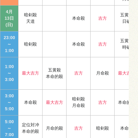
4月
暗剣殺
五黄殺
13日
本命殺
吉方
天道
日破
(日)
23:00
五黄殺
～
暗剣殺
本命殺
吉方
時破
1:00
1:00
五黄殺
～
最大吉方
吉方
月命殺
最大吉方
本命的殺
3:00
3:00
暗剣殺
～
本命殺
最大吉方
吉方
本命的殺
月命殺
5:00
5:00
定位対冲
～
月命的殺
吉方
暗剣殺
本命殺
本命的殺
7:00