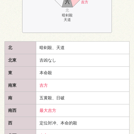
六
吉方
北
暗剣殺
天道
北
暗剣殺、
天道
北東
吉凶なし
東
本命殺
南東
吉方
南
五黄殺、日破
南西
最大吉方
西
定位対冲、本命的殺