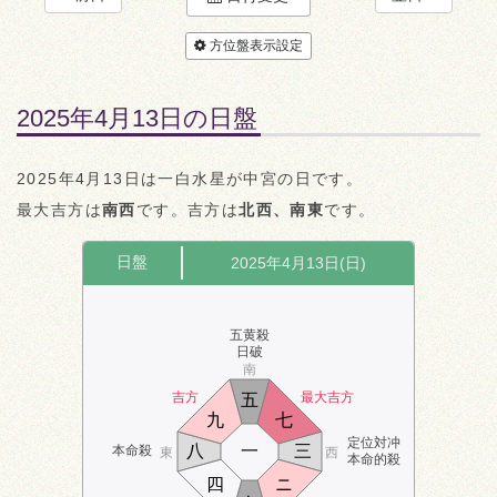
方位盤表示設定
2025年4月13日の日盤
2025年4月13日は一白水星が中宮の日です。
最大吉方は
南西
です。吉方は
北西、南東
です。
日盤
2025年4月13日(日)
五黄殺
日破
南
吉方
最大吉方
五
九
七
定位対冲
八
一
三
本命殺
東
西
本命的殺
四
ニ