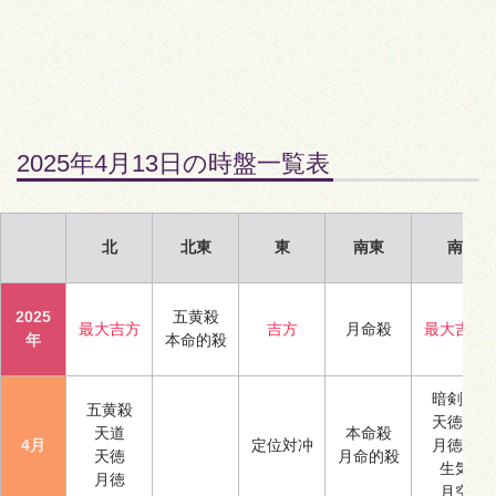
2025年4月13日の時盤一覧表
北
北東
東
南東
南
2025
五黄殺
最大吉方
吉方
月命殺
最大吉方
年
本命的殺
暗剣殺
五黄殺
天徳合
天道
本命殺
4月
定位対冲
月徳合
天徳
月命的殺
生気
月徳
月空