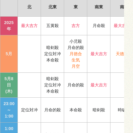
北
北東
東
南東
南
2025
最大吉方
五黄殺
吉方
月命殺
最大吉方
年
小児殺
暗剣殺
月命的殺
5月
定位対冲
月徳合
最大吉方
天徳合
本命殺
生気
月空
5月8
暗剣殺
日
定位対冲
月命的殺
最大吉方
(木)
本命殺
23:00
～
定位対冲
月命的殺
本命殺
暗剣殺
時破
1:00
1:00