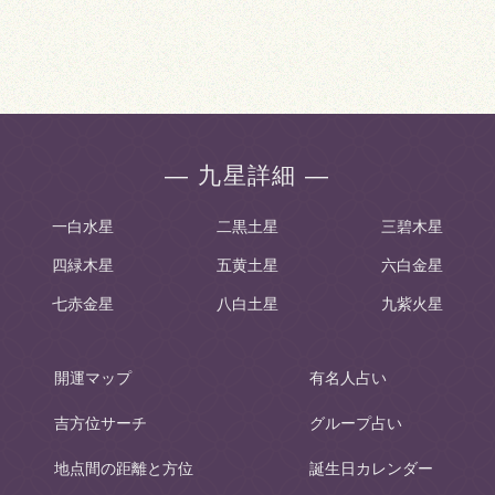
― 九星詳細 ―
一白水星
二黒土星
三碧木星
四緑木星
五黄土星
六白金星
七赤金星
八白土星
九紫火星
開運マップ
有名人占い
吉方位サーチ
グループ占い
地点間の距離と方位
誕生日カレンダー