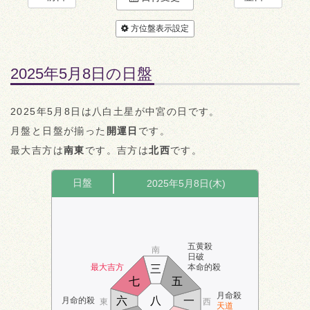
方位盤表示設定
2025年5月8日の日盤
2025年5月8日は八白土星が中宮の日です。
月盤と日盤が揃った
開運日
です。
最大吉方は
南東
です。吉方は
北西
です。
日盤
2025年5月8日(木)
五黄殺
南
日破
最大吉方
本命的殺
三
七
五
月命殺
六
八
一
月命的殺
東
西
天道