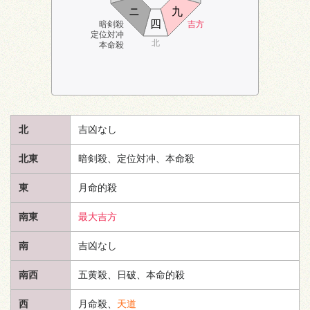
ニ
九
四
暗剣殺
吉方
定位対冲
北
本命殺
北
吉凶なし
北東
暗剣殺、定位対冲、本命殺
東
月命的殺
南東
最大吉方
南
吉凶なし
南西
五黄殺、日破、本命的殺
西
月命殺、
天道