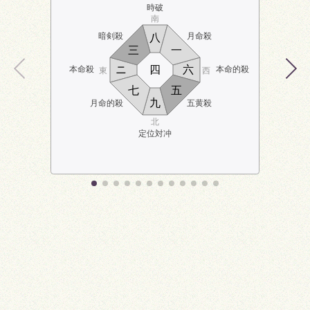
時破
南
暗剣殺
月命殺
八
三
一
ニ
四
六
本命殺
本命的殺
東
西
七
五
九
月命的殺
五黄殺
北
定位対冲