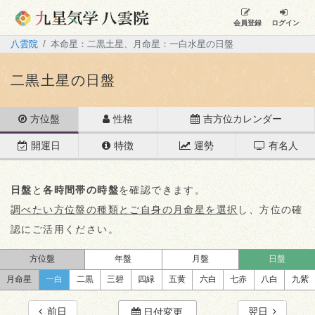
会員登録
ログイン
八雲院
本命星：二黒土星、月命星：一白水星の日盤
二黒土星の日盤
方位盤
性格
吉方位カレンダー
開運日
特徴
運勢
有名人
日盤
と
各時間帯の時盤
を確認できます。
調べたい方位盤の種類とご自身の月命星を選択
し、方位の確
認にご活用ください。
方位盤
年盤
月盤
日盤
月命星
一白
二黒
三碧
四緑
五黄
六白
七赤
八白
九紫
前日
翌日
日付変更