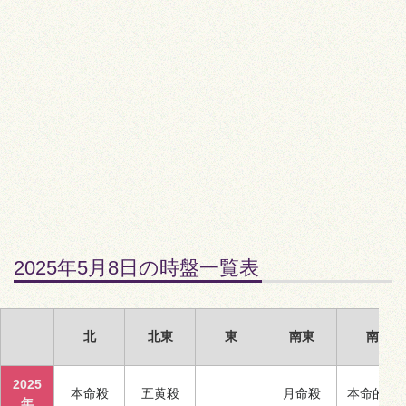
2025年5月8日の時盤一覧表
北
北東
東
南東
南
2025
本命殺
五黄殺
月命殺
本命的殺
年