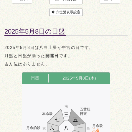
方位盤表示設定
2025年5月8日の日盤
2025年5月8日は八白土星が中宮の日です。
月盤と日盤が揃った
開運日
です。
吉方位はありません。
日盤
2025年5月8日(木)
南
五黄殺
本命殺
日破
三
七
五
月命殺
六
八
一
月命的殺
東
西
天道