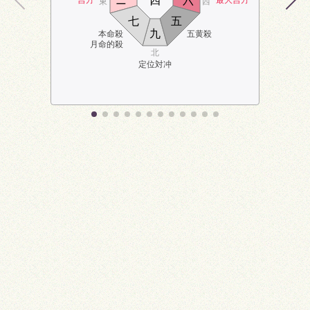
ニ
四
六
東
西
七
五
九
本命殺
五黄殺
月命的殺
北
定位対冲