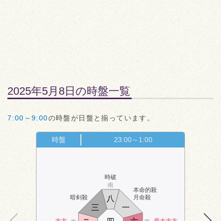
2025年5月8日の時盤一覧
7:00～9:00
の時盤が日盤と揃っています。
時盤
23:00～1:00
時破
南
本命的殺
暗剣殺
月命殺
八
三
一
吉方
最大吉方