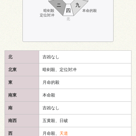
ニ
九
四
暗剣殺
本命的殺
定位対冲
北
北
吉凶なし
北東
暗剣殺、定位対冲
東
月命的殺
南東
本命殺
南
吉凶なし
南西
五黄殺、日破
西
月命殺、
天道