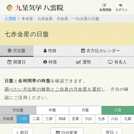
会員登録
ログイン
八雲院
本命星：七赤金星、月命星：一白水星の日盤
七赤金星の日盤
方位盤
性格
吉方位カレンダー
開運日
特徴
運勢
有名人
日盤
と
各時間帯の時盤
を確認できます。
調べたい方位盤の種類とご自身の月命星を選択
し、方位の確
認にご活用ください。
方位盤
年盤
月盤
日盤
月命星
一白
二黒
三碧
四緑
五黄
六白
七赤
八白
九紫
前日
翌日
日付変更