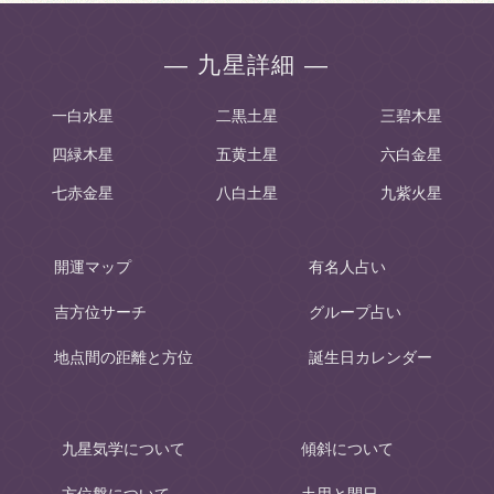
― 九星詳細 ―
一白水星
二黒土星
三碧木星
四緑木星
五黄土星
六白金星
七赤金星
八白土星
九紫火星
開運マップ
有名人占い
吉方位サーチ
グループ占い
地点間の距離と方位
誕生日カレンダー
九星気学について
傾斜について
方位盤について
土用と間日