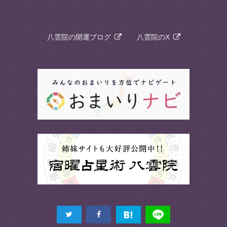
八雲院の開運ブログ
八雲院のX