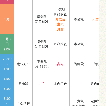
小児殺
月命的殺
暗剣殺
5月
月徳合
本命殺
天徳合
定位対冲
生気
月空
5月8
暗剣殺
日
月命的殺
本命殺
定位対冲
(木)
23:00
本命殺
～
定位対冲
吉方
暗剣殺
時破
月命的殺
1:00
1:00
～
月命殺
吉方
本命的殺
月命的殺
3:00
3:00
五黄殺
定位対冲
～
月命的殺
本命的殺
月命殺