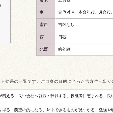
破
南
定位対冲、本命的殺、月命殺
南西
吉凶なし
西
日破
北西
暗剣殺
きる効果の一覧です。ご自身の目的に合った吉方位へ出か
が増える、良い会社へ就職・転職する、後継者に恵まれる、良
を得る、羨望の的になる、熱中できるものが見つかる、勉強や