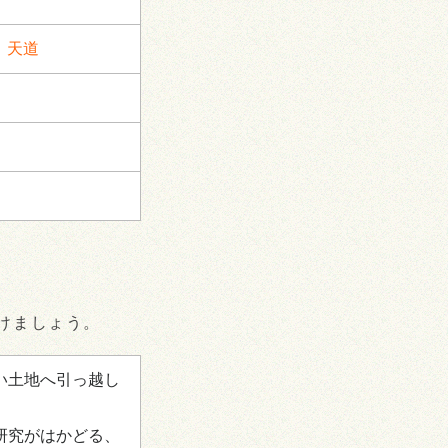
、
天道
けましょう。
い土地へ引っ越し
研究がはかどる、