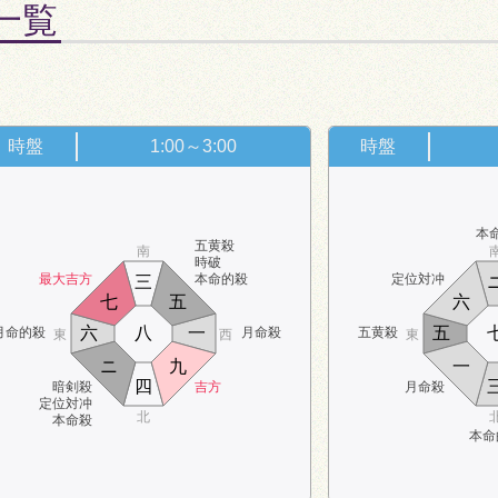
盤一覧
。
時盤
1:00～3:00
時盤
本
五黄殺
南
時破
最大吉方
本命的殺
定位対冲
三
七
五
六
六
八
一
五
月命的殺
月命殺
五黄殺
東
西
東
ニ
九
一
四
暗剣殺
吉方
月命殺
定位対冲
北
本命殺
本命