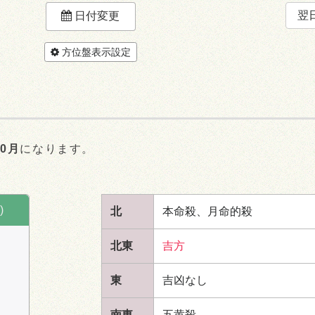
翌
日付変更
方位盤表示設定
10月
になります。
。
)
北
本命殺、月命的殺
北東
吉方
東
吉凶なし
南東
五黄殺