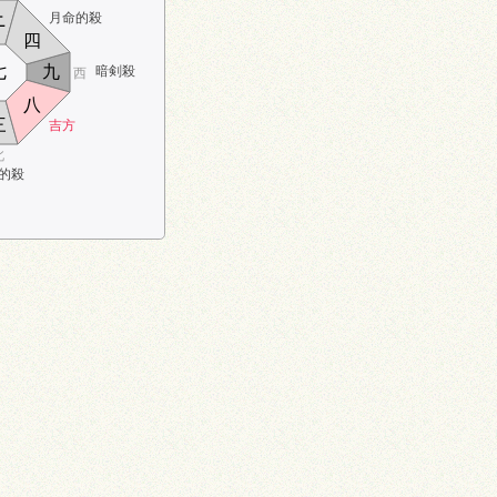
月命的殺
ニ
四
七
九
暗剣殺
西
八
三
吉方
北
的殺