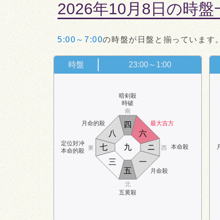
2026年10月8日の時
5:00～7:00
の時盤が日盤と揃っています
時盤
23:00～1:00
暗剣殺
時破
南
月命的殺
最大吉方
四
八
六
定位対冲
七
九
ニ
本命殺
東
西
本命的殺
三
一
五
月命殺
北
五黄殺