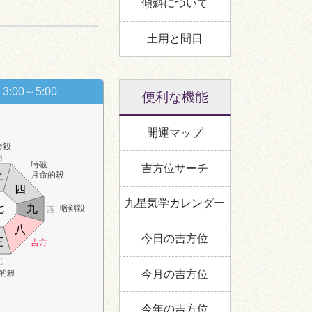
傾斜について
土用と間日
3:00～5:00
便利な機能
開運マップ
命殺
南
時破
吉方位サーチ
月命的殺
ニ
四
九星気学カレンダー
七
九
暗剣殺
西
八
今日の吉方位
三
吉方
北
今月の吉方位
的殺
今年の吉方位