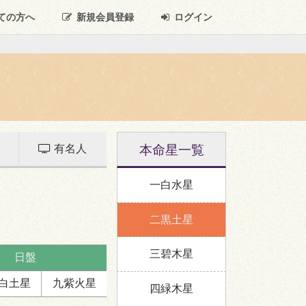
ての方へ
新規
会員登録
ログイン
本命星一覧
有名人
一白水星
二黒土星
三碧木星
日盤
白
土星
九紫
火星
四緑木星