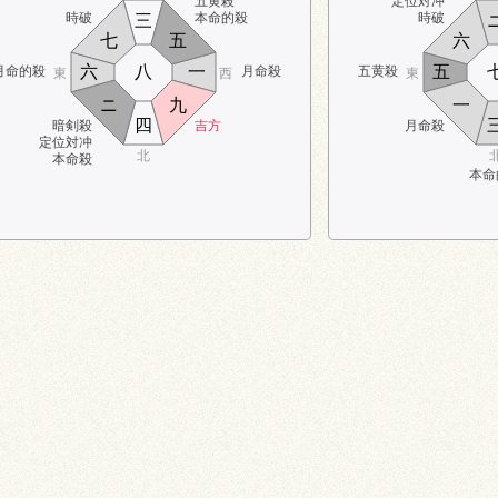
五黄殺
定位対冲
時破
本命的殺
時破
三
七
五
六
六
八
一
五
月命的殺
月命殺
五黄殺
東
西
東
ニ
九
一
四
暗剣殺
吉方
月命殺
定位対冲
北
本命殺
本命