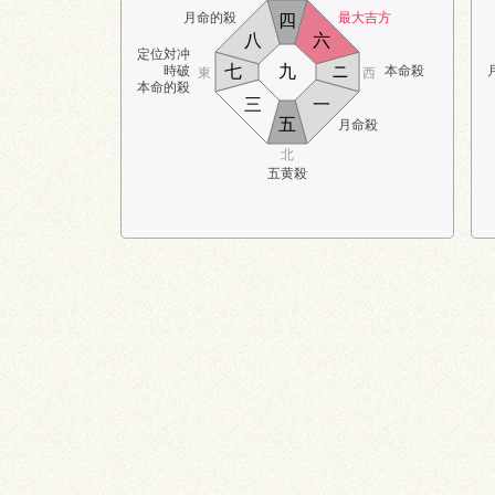
月命的殺
最大吉方
四
八
六
定位対冲
七
九
ニ
時破
本命殺
東
西
本命的殺
三
一
五
月命殺
北
五黄殺