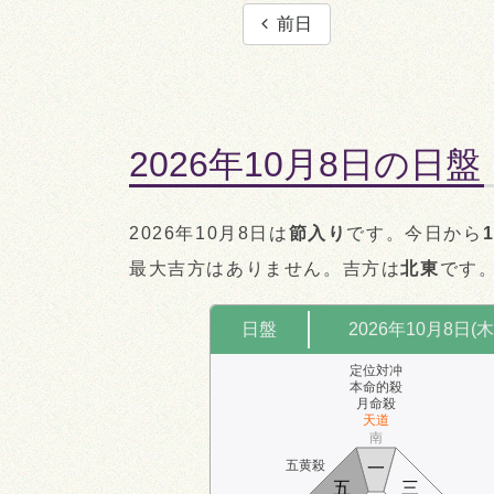
前日
2026年10月8日の日盤
2026年10月8日は
節入り
です。今日から
最大吉方はありません。吉方は
北東
です
日盤
2026年10月8日(木
定位対冲
本命的殺
月命殺
天道
南
五黄殺
一
五
三