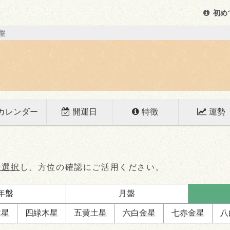
初め
盤
カレンダー
開運日
特徴
運勢
を選択
し、方位の確認にご活用ください。
年盤
月盤
木星
四緑
木星
五黄
土星
六白
金星
七赤
金星
八