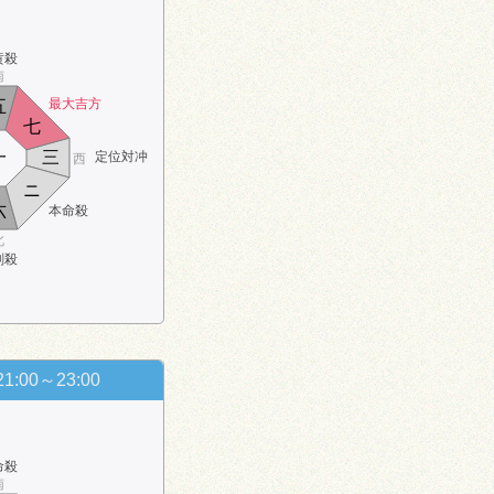
黄殺
南
最大吉方
五
七
一
三
定位対冲
西
ニ
六
本命殺
北
剣殺
21:00～23:00
命殺
南