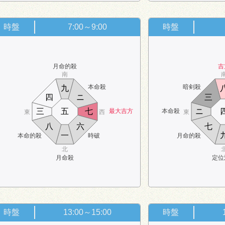
時盤
7:00～9:00
時盤
月命的殺
吉
南
本命殺
暗剣殺
九
四
ニ
三
三
五
七
ニ
最大吉方
本命殺
東
西
東
八
六
七
一
本命的殺
時破
月命的殺
北
月命殺
定位
時盤
13:00～15:00
時盤