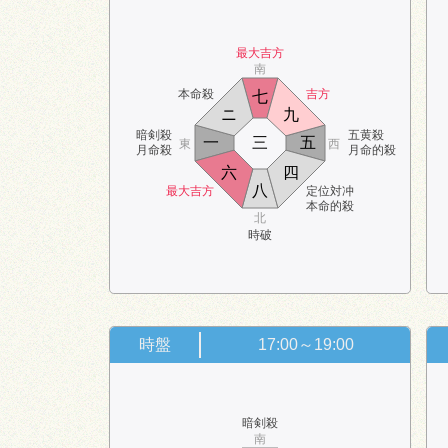
最大吉方
南
本命殺
吉方
七
ニ
九
暗剣殺
五黄殺
一
三
五
東
西
月命殺
月命的殺
六
四
八
最大吉方
定位対冲
本命的殺
北
時破
時盤
17:00～19:00
暗剣殺
南