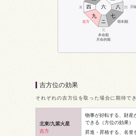
四
六
八
日
東
西
九
七
ニ
吉方
暗剣殺
北
本命殺
月命的殺
吉方位の効果
それぞれの吉方位を取った場合に期待で
物事が好転する、財産
できる
（方位の効果）
北東/九紫火星
吉方
昇進・昇格する、名誉