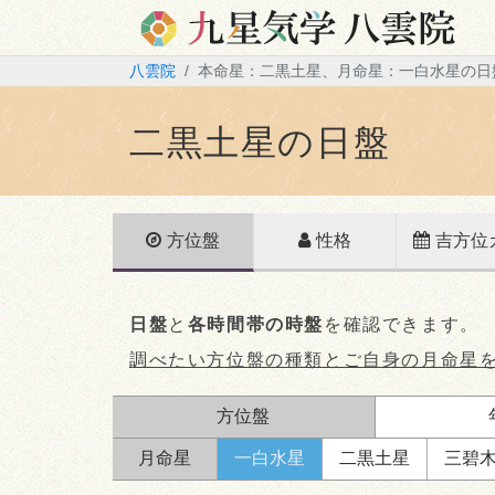
八雲院
本命星：二黒土星、月命星：一白水星の日
二黒土星の日盤
方位盤
性格
吉方位
日盤
と
各時間帯の時盤
を確認できます。
調べたい方位盤の種類とご自身の月命星
方位盤
月命星
一白
水星
二黒
土星
三碧