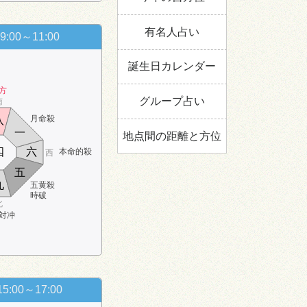
有名人占い
9:00～11:00
誕生日カレンダー
方
グループ占い
南
月命殺
八
一
地点間の距離と方位
四
六
本命的殺
西
五
九
五黄殺
時破
北
対冲
15:00～17:00