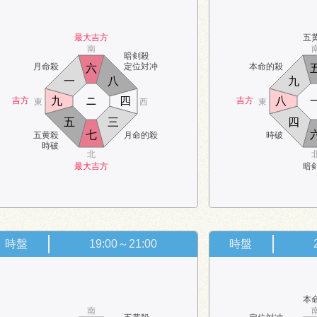
最大吉方
五
南
暗剣殺
月命殺
定位対冲
本命的殺
六
一
八
九
九
ニ
四
八
吉方
吉方
東
西
東
五
三
四
七
五黄殺
月命的殺
時破
時破
北
最大吉方
暗
時盤
19:00～21:00
時盤
本
南