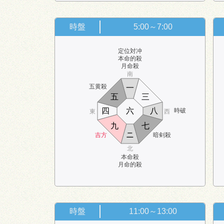
時盤
5:00～7:00
定位対冲
本命的殺
月命殺
南
五黄殺
一
五
三
四
六
八
時破
東
西
九
七
ニ
吉方
暗剣殺
北
本命殺
月命的殺
時盤
11:00～13:00