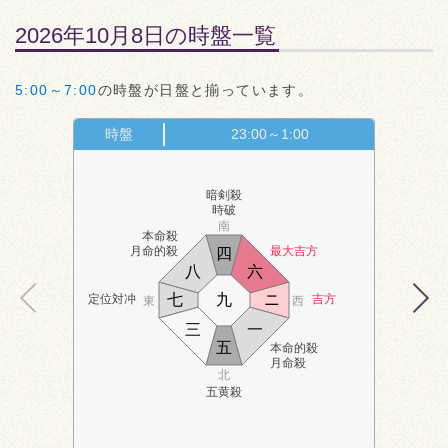
2026年10月8日の時盤一覧
5:00～7:00
の時盤が日盤と揃っています。
時盤
23:00～1:00
暗剣殺
時破
南
本命殺
月命的殺
最大吉方
四
八
六
七
九
ニ
定位対冲
吉方
東
西
三
一
五
本命的殺
月命殺
北
五黄殺