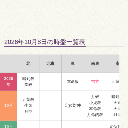
2026年10月8日の時盤一覧表
北
北東
東
南東
南
2026
暗剣殺
本命殺
吉方
五黄殺
年
歳破
月破
暗剣殺
五黄殺
小児殺
天道
10月
生気
定位対冲
本命殺
天徳
月空
月命的殺
月徳
10月
定位対冲