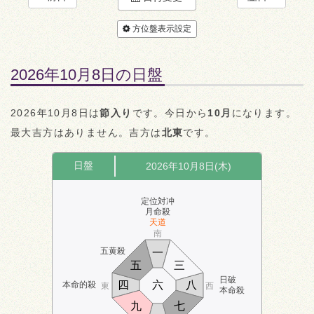
方位盤表示設定
2026年10月8日の日盤
2026年10月8日は
節入り
です。今日から
10月
になります。
最大吉方はありません。吉方は
北東
です。
日盤
2026年10月8日(木)
定位対冲
月命殺
天道
南
五黄殺
一
五
三
日破
四
六
八
本命的殺
東
西
本命殺
九
七