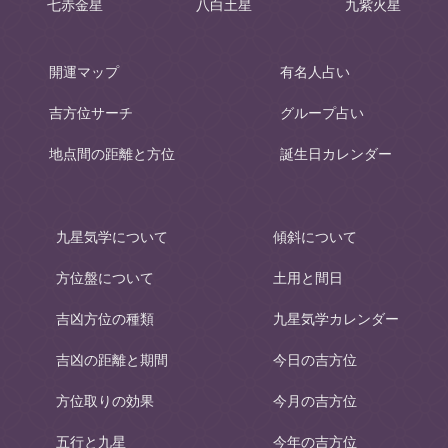
七赤金星
八白土星
九紫火星
開運マップ
有名人占い
吉方位サーチ
グループ占い
地点間の距離と方位
誕生日カレンダー
九星気学について
傾斜について
方位盤について
土用と間日
吉凶方位の種類
九星気学カレンダー
吉凶の距離と期間
今日の吉方位
方位取りの効果
今月の吉方位
五行と九星
今年の吉方位