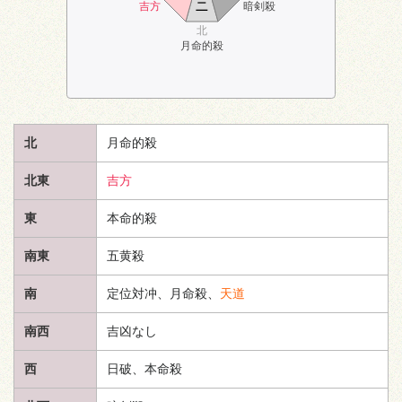
ニ
吉方
暗剣殺
北
月命的殺
北
月命的殺
北東
吉方
東
本命的殺
南東
五黄殺
南
定位対冲、月命殺、
天道
南西
吉凶なし
西
日破、本命殺