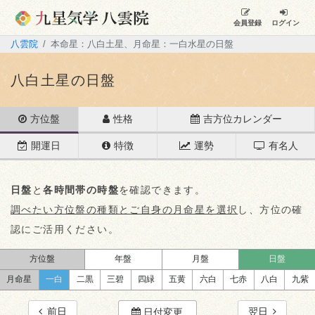
会員登録
ログイン
八雲院
本命星：八白土星、月命星：一白水星の日盤
八白土星の日盤
方位盤
性格
吉方位カレンダー
開運日
特徴
運勢
有名人
日盤
と
各時間帯の時盤
を確認できます。
調べたい方位盤の種類とご自身の月命星を選択
し、方位の確
認にご活用ください。
方位盤
年盤
月盤
日盤
月命星
一白
二黒
三碧
四緑
五黄
六白
七赤
八白
九紫
前日
翌日
日付変更