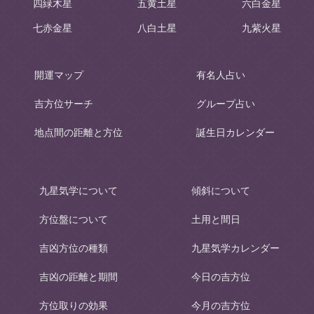
四緑木星
五黄土星
六白金星
七赤金星
八白土星
九紫火星
開運マップ
有名人占い
吉方位サーチ
グループ占い
地点間の距離と方位
誕生日カレンダー
九星気学について
傾斜について
方位盤について
土用と間日
吉凶方位の種類
九星気学カレンダー
吉凶の距離と期間
今日の吉方位
方位取りの効果
今月の吉方位