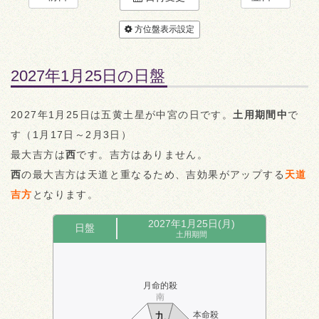
方位盤表示設定
2027年1月25日の日盤
2027年1月25日は五黄土星が中宮の日です。
土用期間中
で
す（1月17日～2月3日）
最大吉方は
西
です。吉方はありません。
西
の最大吉方は天道と重なるため、吉効果がアップする
天道
吉方
となります。
2027年1月25日(月)
日盤
土用期間
月命的殺
南
本命殺
九