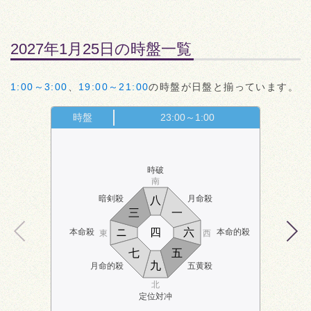
2027年1月25日の時盤一覧
1:00～3:00
、
19:00～21:00
の時盤が日盤と揃っています。
時盤
23:00～1:00
時破
南
暗剣殺
月命殺
八
三
一
ニ
四
六
本命殺
本命的殺
東
西
七
五
九
月命的殺
五黄殺
北
定位対冲