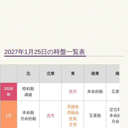
2027年1月25日の時盤一覧表
北
北東
東
南東
南
2026
暗剣殺
吉方
本命的殺
五黄殺
年
歳破
天徳合
定位対冲
本命殺
月徳合
1月
吉方
五黄殺
本命的殺
月命的殺
生気
月命殺
月空