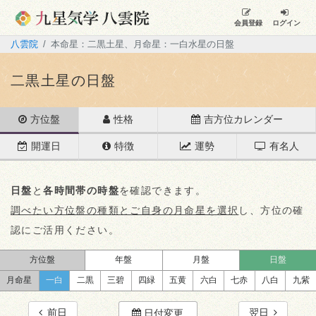
会員登録
ログイン
八雲院
本命星：二黒土星、月命星：一白水星の日盤
二黒土星の日盤
方位盤
性格
吉方位カレンダー
開運日
特徴
運勢
有名人
日盤
と
各時間帯の時盤
を確認できます。
調べたい方位盤の種類とご自身の月命星を選択
し、方位の確
認にご活用ください。
方位盤
年盤
月盤
日盤
月命星
一白
二黒
三碧
四緑
五黄
六白
七赤
八白
九紫
前日
翌日
日付変更