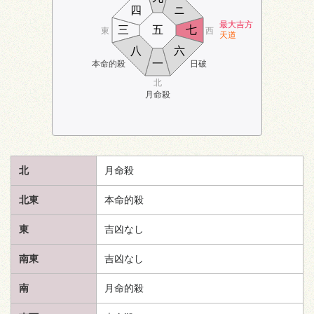
四
ニ
最大吉方
三
五
七
東
西
天道
八
六
一
本命的殺
日破
北
月命殺
北
月命殺
北東
本命的殺
東
吉凶なし
南東
吉凶なし
南
月命的殺