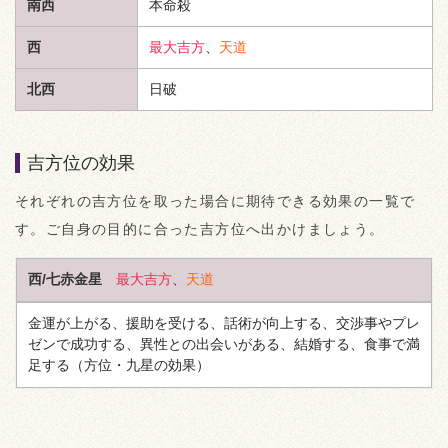
南西
本命殺
西
最大吉方
、
天道
北西
日破
吉方位の効果
それぞれの吉方位を取った場合に期待できる効果の一覧で
す。ご自身の目的に合った吉方位へ出かけましょう。
西/七赤金星
最大吉方
、
天道
金運が上がる、援助を受ける、話術が向上する、交渉事やプレ
ゼンで成功する、異性との出会いがある、結婚する、食事で満
足する
（方位・九星の効果）