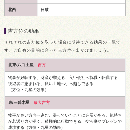
北西
日破
吉方位の効果
それぞれの吉方位を取った場合に期待できる効果の一覧で
す。ご自身の目的に合った吉方位へ出かけましょう。
北東/八白土星
吉方
物事が好転する、財産が増える、良い会社へ就職・転職する、
後継者に恵まれる、良い土地へ引っ越しできる
（方位・九星の効果）
東/三碧木星
最大吉方
物事が良い方向へ進む、滞っていたことに進展がある、気持ち
が若返り力が湧く、積極的に行動できる、交渉事やプレゼンで
成功する
（方位・九星の効果）