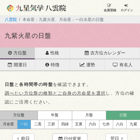
会員登録
ログイン
八雲院
本命星：九紫火星、月命星：一白水星の日盤
九紫火星の日盤
方位盤
性格
吉方位カレンダー
開運日
特徴
運勢
有名人
日盤
と
各時間帯の時盤
を確認できます。
調べたい方位盤の種類とご自身の月命星を選択
し、方位の確
認にご活用ください。
方位盤
年盤
月盤
日盤
月命星
一白
二黒
三碧
四緑
五黄
六白
七赤
八白
九紫
前日
翌日
日付変更