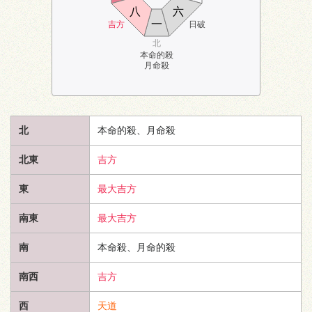
八
六
一
吉方
日破
北
本命的殺
月命殺
北
本命的殺、月命殺
北東
吉方
東
最大吉方
南東
最大吉方
南
本命殺、月命的殺
南西
吉方
西
天道