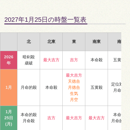
2027年1月25日の時盤一覧表
北
北東
東
南東
南
2026
暗剣殺
最大吉方
吉方
本命殺
五黄殺
年
歳破
最大吉方
天徳合
定位対冲
1月
月命的殺
本命殺
月徳合
五黄殺
月命殺
生気
月空
1月
本命的殺
本命殺
25日
吉方
最大吉方
最大吉方
月命殺
月命的殺
(月)