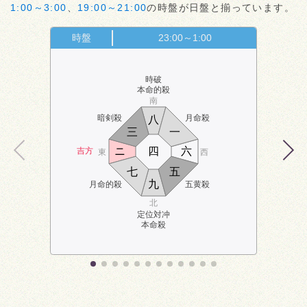
1:00～3:00
、
19:00～21:00
の時盤が日盤と揃っています。
時盤
23:00～1:00
時破
本命的殺
南
暗剣殺
月命殺
八
三
一
ニ
四
六
吉方
東
西
七
五
九
月命的殺
五黄殺
北
定位対冲
本命殺