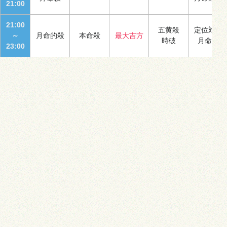
21:00
21:00
五黄殺
定位対冲
～
月命的殺
本命殺
最大吉方
時破
月命殺
23:00