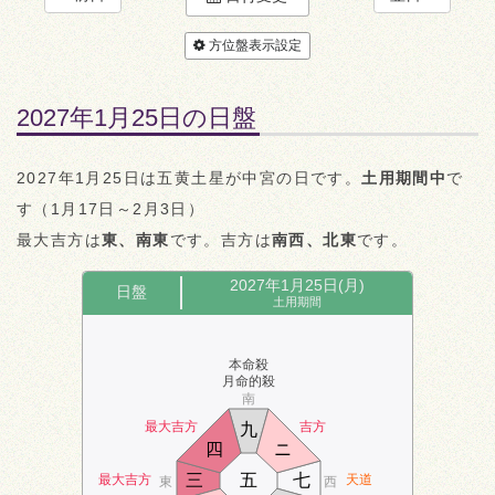
方位盤表示設定
2027年1月25日の日盤
2027年1月25日は五黄土星が中宮の日です。
土用期間中
で
す（1月17日～2月3日）
最大吉方は
東、南東
です。吉方は
南西、北東
です。
2027年1月25日(月)
日盤
土用期間
本命殺
月命的殺
南
最大吉方
吉方
九
四
ニ
三
五
七
最大吉方
天道
東
西