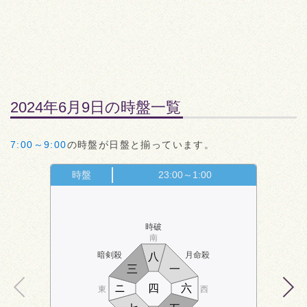
2024年6月9日の時盤一覧
7:00～9:00
の時盤が日盤と揃っています。
時盤
23:00～1:00
時破
南
暗剣殺
月命殺
八
三
一
ニ
四
六
東
西