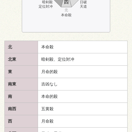
四
暗剣殺
日破
定位対冲
天道
北
本命殺
北
本命殺
北東
暗剣殺、定位対冲
東
月命的殺
南東
吉凶なし
南
本命的殺
南西
五黄殺
西
月命殺