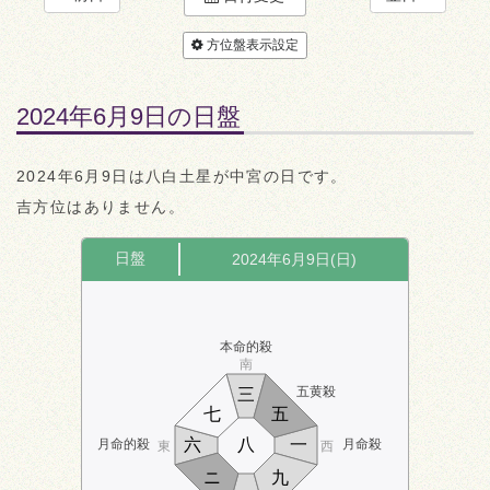
方位盤表示設定
2024年6月9日の日盤
2024年6月9日は八白土星が中宮の日です。
吉方位はありません。
日盤
2024年6月9日(日)
本命的殺
南
五黄殺
三
七
五
六
八
一
月命的殺
月命殺
東
西
ニ
九