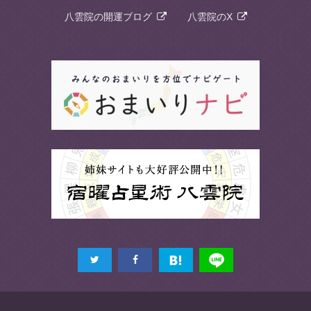
八雲院の開運ブログ
八雲院のX