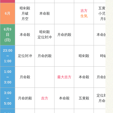
暗剣殺
五黄殺
吉方
6月
月破
本命殺
小児殺
生気
月空
月徳
6月9
暗剣殺
日
本命殺
月命的殺
本命的殺
定位対冲
(日)
23:00
～
定位対冲
月命的殺
暗剣殺
時破
1:00
1:00
～
月命殺
最大吉方
本命殺
月命的殺
3:00
3:00
定位対冲
～
月命的殺
吉方
本命殺
五黄殺
月命殺
5:00