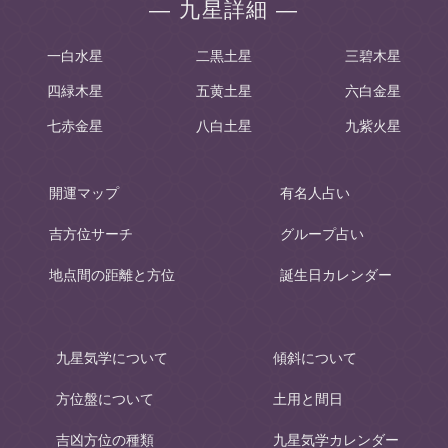
― 九星詳細 ―
一白水星
二黒土星
三碧木星
四緑木星
五黄土星
六白金星
七赤金星
八白土星
九紫火星
開運マップ
有名人占い
吉方位サーチ
グループ占い
地点間の距離と方位
誕生日カレンダー
九星気学について
傾斜について
方位盤について
土用と間日
吉凶方位の種類
九星気学カレンダー