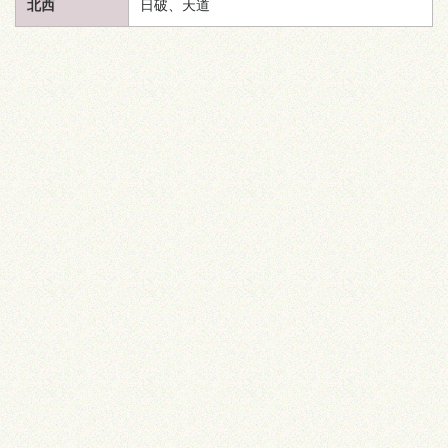
北西
日破、
天道