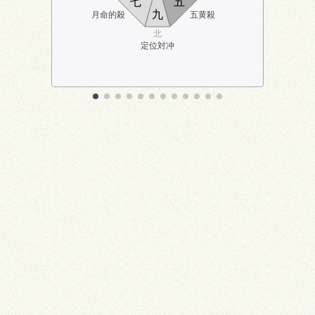
七
五
九
月命的殺
五黄殺
北
定位対冲