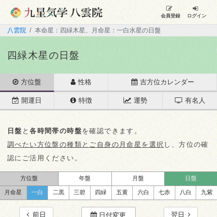
会員登録
ログイン
八雲院
本命星：四緑木星、月命星：一白水星の日盤
四緑木星の日盤
方位盤
性格
吉方位カレンダー
開運日
特徴
運勢
有名人
日盤
と
各時間帯の時盤
を確認できます。
調べたい方位盤の種類とご自身の月命星を選択
し、方位の確
認にご活用ください。
方位盤
年盤
月盤
日盤
月命星
一白
二黒
三碧
四緑
五黄
六白
七赤
八白
九紫
前日
翌日
日付変更