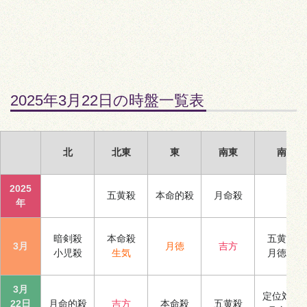
2025年3月22日の時盤一覧表
北
北東
東
南東
南
2025
五黄殺
本命的殺
月命殺
年
暗剣殺
本命殺
五黄殺
3月
月徳
吉方
小児殺
生気
月徳合
3月
定位対冲
22日
月命的殺
吉方
本命殺
五黄殺