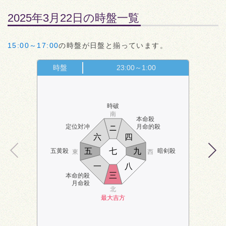
2025年3月22日の時盤一覧
15:00～17:00
の時盤が日盤と揃っています。
時盤
23:00～1:00
時破
南
本命殺
定位対冲
月命的殺
ニ
六
四
五
七
九
五黄殺
暗剣殺
東
西
一
八
三
本命的殺
月命殺
北
最大吉方