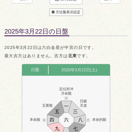
方位盤表示設定
2025年3月22日の日盤
2025年3月22日は六白金星が中宮の日です。
最大吉方はありません。吉方は
北東
です。
日盤
2025年3月22日(土)
定位対冲
月命殺
南
日破
五黄殺
天道
一
五
三
四
六
八
本命殺
本命的殺
東
西
九
七