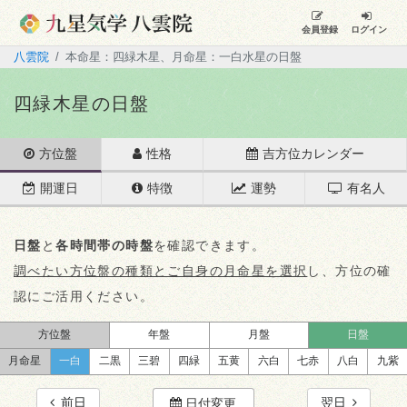
会員登録
ログイン
八雲院
本命星：四緑木星、月命星：一白水星の日盤
四緑木星の日盤
方位盤
性格
吉方位カレンダー
開運日
特徴
運勢
有名人
日盤
と
各時間帯の時盤
を確認できます。
調べたい方位盤の種類とご自身の月命星を選択
し、方位の確
認にご活用ください。
方位盤
年盤
月盤
日盤
月命星
一白
二黒
三碧
四緑
五黄
六白
七赤
八白
九紫
前日
翌日
日付変更