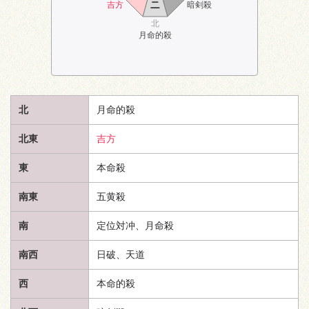
ニ
吉方
暗剣殺
北
月命的殺
北
月命的殺
北東
吉方
東
本命殺
南東
五黄殺
南
定位対冲、月命殺
南西
日破、
天道
西
本命的殺