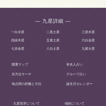
― 九星詳細 ―
一白水星
二黒土星
三碧木星
四緑木星
五黄土星
六白金星
七赤金星
八白土星
九紫火星
開運マップ
有名人占い
吉方位サーチ
グループ占い
地点間の距離と方位
誕生日カレンダー
九星気学について
傾斜について