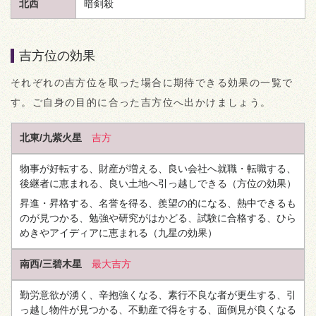
北西
暗剣殺
吉方位の効果
それぞれの吉方位を取った場合に期待できる効果の一覧で
す。ご自身の目的に合った吉方位へ出かけましょう。
北東/九紫火星
吉方
物事が好転する、財産が増える、良い会社へ就職・転職する、
後継者に恵まれる、良い土地へ引っ越しできる
（方位の効果）
昇進・昇格する、名誉を得る、羨望の的になる、熱中できるも
のが見つかる、勉強や研究がはかどる、試験に合格する、ひら
めきやアイディアに恵まれる
（九星の効果）
南西/三碧木星
最大吉方
勤労意欲が湧く、辛抱強くなる、素行不良な者が更生する、引
っ越し物件が見つかる、不動産で得をする、面倒見が良くなる