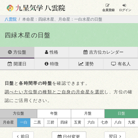
会員登録
ログイン
八雲院
本命星：四緑木星、月命星：一白水星の日盤
四緑木星の日盤
方位盤
性格
吉方位カレンダー
開運日
特徴
運勢
有名人
日盤
と
各時間帯の時盤
を確認できます。
調べたい方位盤の種類とご自身の月命星を選択
し、方位の確
認にご活用ください。
方位盤
年盤
月盤
日盤
月命星
一白
二黒
三碧
四緑
五黄
六白
七赤
八白
九紫
前日
翌日
日付変更