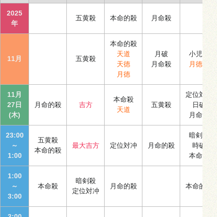
2025
五黄殺
本命的殺
月命殺
年
本命的殺
天道
月破
小児殺
11月
五黄殺
天徳
月命殺
月徳合
月徳
11月
定位対冲
本命殺
27日
月命的殺
吉方
五黄殺
日破
天道
(木)
月命殺
23:00
暗剣殺
五黄殺
～
最大吉方
定位対冲
月命的殺
時破
本命的殺
1:00
本命殺
1:00
暗剣殺
～
本命殺
月命的殺
本命的殺
定位対冲
3:00
3:00