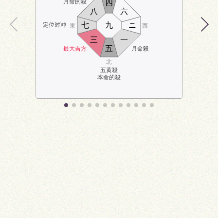
月命的殺
四
八
六
七
九
ニ
定位対冲
東
西
三
一
五
最大吉方
月命殺
北
五黄殺
本命的殺