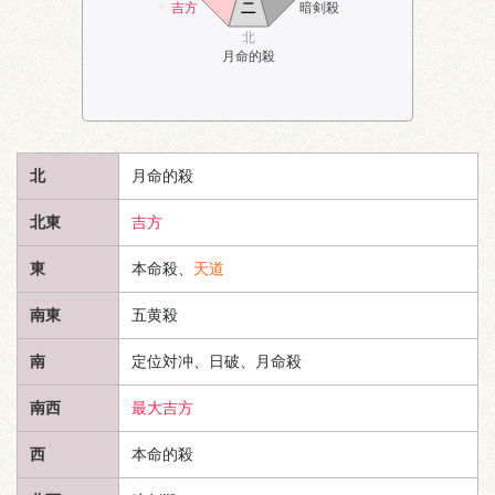
ニ
吉方
暗剣殺
北
月命的殺
北
月命的殺
北東
吉方
東
本命殺、
天道
南東
五黄殺
南
定位対冲、日破、月命殺
南西
最大吉方
西
本命的殺