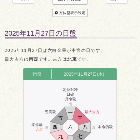
方位盤表示設定
2025年11月27日の日盤
2025年11月27日は六白金星が中宮の日です。
最大吉方は
南西
です。吉方は
北東
です。
日盤
2025年11月27日(木)
定位対冲
日破
月命殺
南
五黄殺
最大吉方
一
五
三
本命殺
四
六
八
本命的殺
東
西
天道
九
七