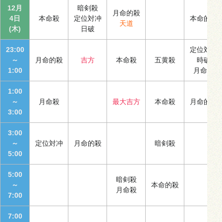
12月
暗剣殺
月命的殺
4日
本命殺
定位対冲
本命的殺
天道
(木)
日破
23:00
定位対冲
～
月命的殺
吉方
本命殺
五黄殺
時破
1:00
月命殺
1:00
～
月命殺
最大吉方
本命殺
月命的殺
3:00
3:00
～
定位対冲
月命的殺
暗剣殺
5:00
5:00
暗剣殺
～
本命的殺
月命殺
7:00
7:00