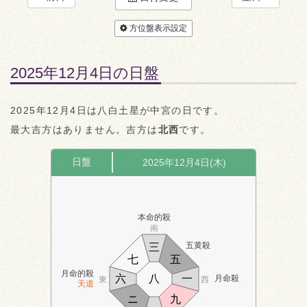
方位盤表示設定
2025年12月4日の日盤
2025年12月4日は八白土星が中宮の日です。
最大吉方はありません。吉方は
北西
です。
日盤
2025年12月4日(木)
本命的殺
南
五黄殺
三
七
五
月命的殺
六
八
一
月命殺
東
西
天道
ニ
九