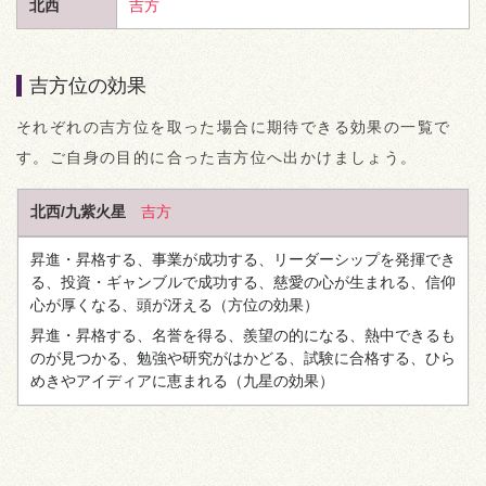
北西
吉方
吉方位の効果
それぞれの吉方位を取った場合に期待できる効果の一覧で
す。ご自身の目的に合った吉方位へ出かけましょう。
北西/九紫火星
吉方
昇進・昇格する、事業が成功する、リーダーシップを発揮でき
る、投資・ギャンブルで成功する、慈愛の心が生まれる、信仰
心が厚くなる、頭が冴える
（方位の効果）
昇進・昇格する、名誉を得る、羨望の的になる、熱中できるも
のが見つかる、勉強や研究がはかどる、試験に合格する、ひら
めきやアイディアに恵まれる
（九星の効果）