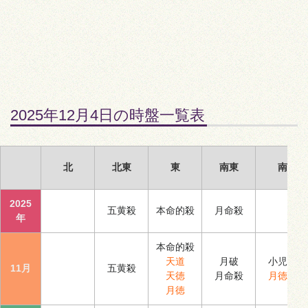
2025年12月4日の時盤一覧表
北
北東
東
南東
南
2025
五黄殺
本命的殺
月命殺
年
本命的殺
天道
月破
小児殺
11月
五黄殺
天徳
月命殺
月徳合
月徳