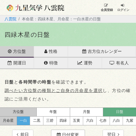
会員登録
ログイン
八雲院
本命星：四緑木星、月命星：一白水星の日盤
四緑木星の日盤
方位盤
性格
吉方位カレンダー
開運日
特徴
運勢
有名人
日盤
と
各時間帯の時盤
を確認できます。
調べたい方位盤の種類とご自身の月命星を選択
し、方位の確
認にご活用ください。
方位盤
年盤
月盤
日盤
月命星
一白
二黒
三碧
四緑
五黄
六白
七赤
八白
九紫
前日
翌日
日付変更