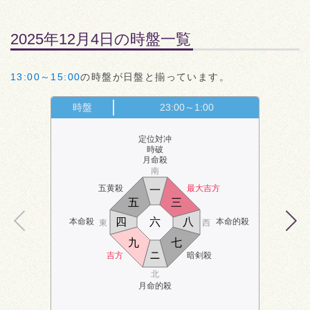
2025年12月4日の時盤一覧
13:00～15:00
の時盤が日盤と揃っています。
時盤
23:00～1:00
定位対冲
時破
月命殺
南
五黄殺
最大吉方
一
五
三
四
六
八
本命殺
本命的殺
東
西
九
七
ニ
吉方
暗剣殺
北
月命的殺