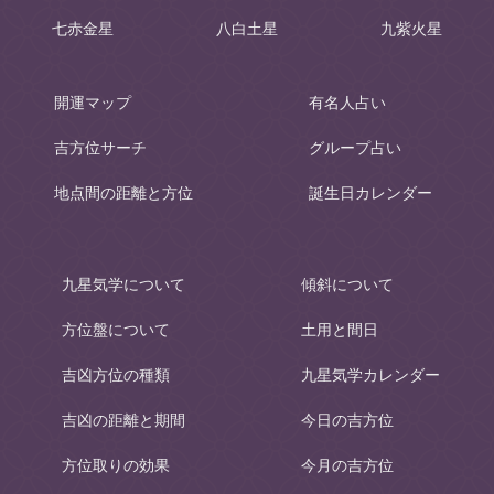
七赤金星
八白土星
九紫火星
開運マップ
有名人占い
吉方位サーチ
グループ占い
地点間の距離と方位
誕生日カレンダー
九星気学について
傾斜について
方位盤について
土用と間日
吉凶方位の種類
九星気学カレンダー
吉凶の距離と期間
今日の吉方位
方位取りの効果
今月の吉方位