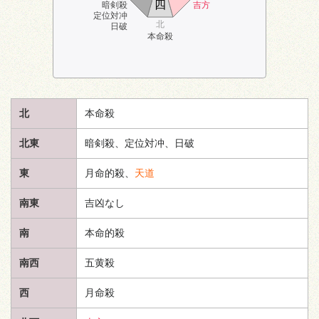
四
暗剣殺
吉方
定位対冲
北
日破
本命殺
北
本命殺
北東
暗剣殺、定位対冲、日破
東
月命的殺、
天道
南東
吉凶なし
南
本命的殺
南西
五黄殺
西
月命殺