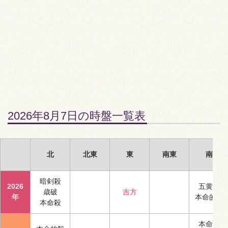
2026年8月7日の時盤一覧表
北
北東
東
南東
南
暗剣殺
2026
五黄殺
歳破
吉方
年
本命的殺
本命殺
本命殺