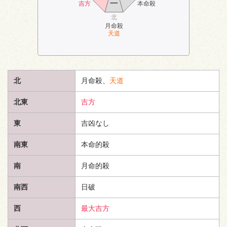
一
吉方
本命殺
北
月命殺
天道
北
月命殺、
天道
北東
吉方
東
吉凶なし
南東
本命的殺
南
月命的殺
南西
日破
西
最大吉方