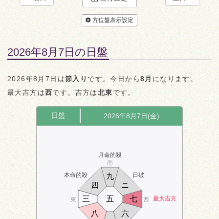
方位盤表示設定
2026年8月7日の日盤
2026年8月7日は
節入り
です。今日から
8月
になります。
最大吉方は
西
です。吉方は
北東
です。
日盤
2026年8月7日(金)
月命的殺
南
本命的殺
日破
九
四
ニ
三
五
七
最大吉方
東
西
八
六