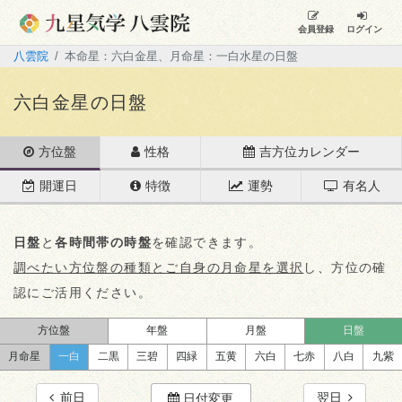
会員登録
ログイン
八雲院
本命星：六白金星、月命星：一白水星の日盤
六白金星の日盤
方位盤
性格
吉方位カレンダー
開運日
特徴
運勢
有名人
日盤
と
各時間帯の時盤
を確認できます。
調べたい方位盤の種類とご自身の月命星を選択
し、方位の確
認にご活用ください。
方位盤
年盤
月盤
日盤
月命星
一白
二黒
三碧
四緑
五黄
六白
七赤
八白
九紫
前日
翌日
日付変更