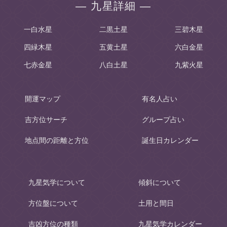
― 九星詳細 ―
一白水星
二黒土星
三碧木星
四緑木星
五黄土星
六白金星
七赤金星
八白土星
九紫火星
開運マップ
有名人占い
吉方位サーチ
グループ占い
地点間の距離と方位
誕生日カレンダー
九星気学について
傾斜について
方位盤について
土用と間日
吉凶方位の種類
九星気学カレンダー