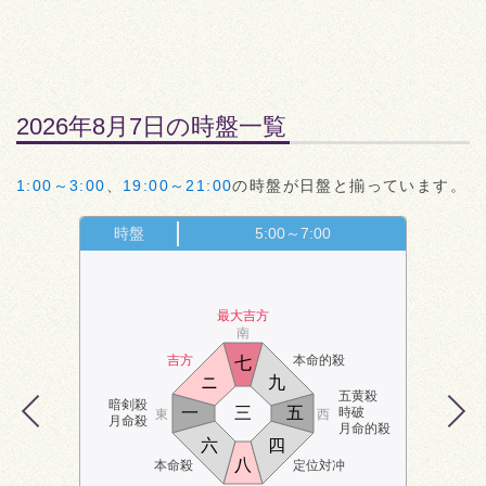
2026年8月7日の時盤一覧
1:00～3:00
、
19:00～21:00
の時盤が日盤と揃っています。
時盤
5:00～7:00
最大吉方
南
吉方
本命的殺
七
ニ
九
五黄殺
暗剣殺
一
三
五
時破
東
西
月命殺
月命的殺
六
四
八
本命殺
定位対冲