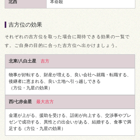
北西
本命殺
吉方位の効果
それぞれの吉方位を取った場合に期待できる効果の一覧で
す。ご自身の目的に合った吉方位へ出かけましょう。
北東/八白土星
吉方
物事が好転する、財産が増える、良い会社へ就職・転職する、
後継者に恵まれる、良い土地へ引っ越しできる
（方位・九星の効果）
西/七赤金星
最大吉方
金運が上がる、援助を受ける、話術が向上する、交渉事やプレ
ゼンで成功する、異性との出会いがある、結婚する、食事で満
足する
（方位・九星の効果）