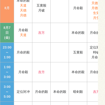
本命的殺
天徳合
天道
五黄殺
8月
月命殺
月徳合
天徳
月破
生気
月徳
月空
8月7
月命殺
日
吉方
本命的殺
月命的殺
天道
(金)
23:00
定位対冲
～
月命的殺
五黄殺
時破
1:00
月命殺
1:00
～
月命殺
吉方
本命的殺
月命的殺
3:00
3:00
～
定位対冲
月命的殺
本命的殺
暗剣殺
吉方
5:00