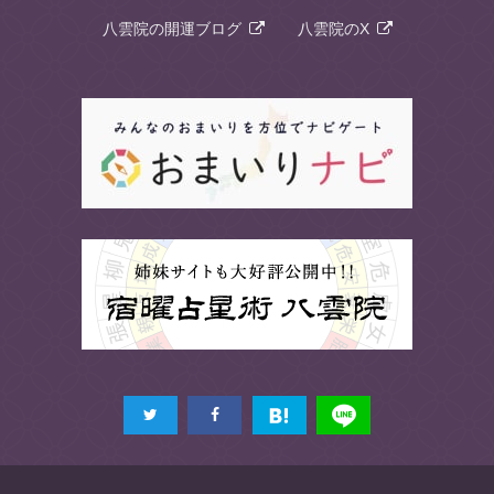
八雲院の開運ブログ
八雲院のX