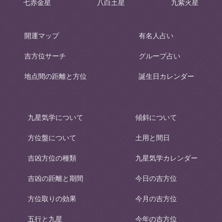
七赤金星
八白土星
九紫火星
開運マップ
有名人占い
吉方位サーチ
グループ占い
地点間の距離と方位
誕生日カレンダー
九星気学について
傾斜について
方位盤について
土用と間日
吉凶方位の種類
九星気学カレンダー
吉凶の距離と期間
今日の吉方位
方位取りの効果
今月の吉方位
五行と九星
今年の吉方位