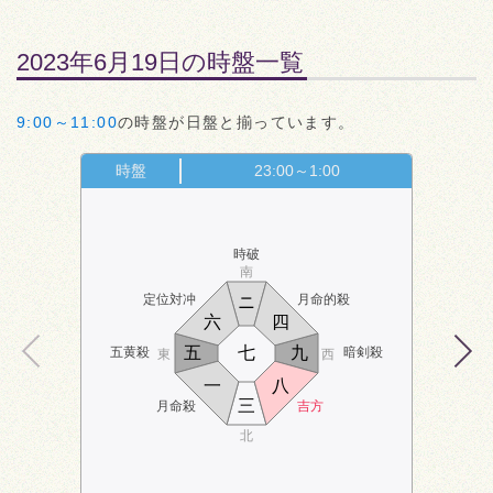
2023年6月19日の時盤一覧
9:00～11:00
の時盤が日盤と揃っています。
時盤
23:00～1:00
時破
南
定位対冲
月命的殺
ニ
六
四
五
七
九
五黄殺
暗剣殺
東
西
一
八
三
月命殺
吉方
北