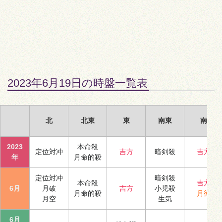
2023年6月19日の時盤一覧表
北
北東
東
南東
南
2023
本命殺
定位対冲
吉方
暗剣殺
吉方
年
月命的殺
定位対冲
暗剣殺
本命殺
吉方
6月
月破
吉方
小児殺
月命的殺
月徳
月空
生気
6月