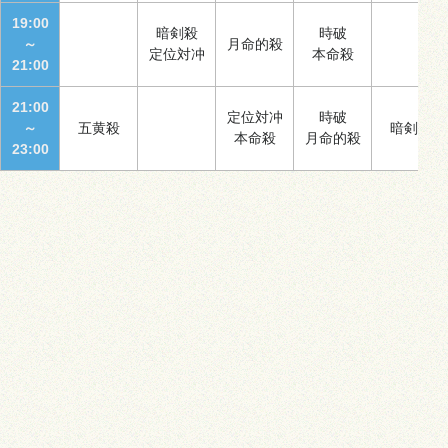
19:00
暗剣殺
時破
～
月命的殺
定位対冲
本命殺
21:00
21:00
定位対冲
時破
～
五黄殺
暗剣殺
本命殺
月命的殺
23:00