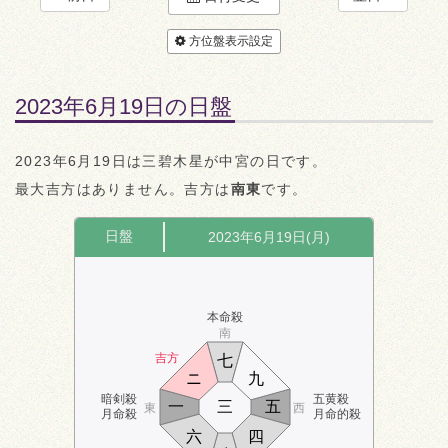
方位盤表示設定
2023年6月19日の日盤
2023年6月19日は三碧木星が中宮の日です。
最大吉方はありません。吉方は
南東
です。
日盤
2023年6月19日(月)
本命殺
南
吉方
七
ニ
九
暗剣殺
五黄殺
一
三
五
東
西
月命殺
月命的殺
六
四