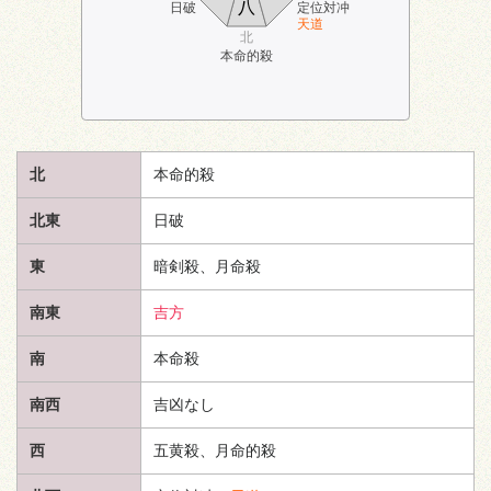
八
日破
定位対冲
天道
北
本命的殺
北
本命的殺
北東
日破
東
暗剣殺、月命殺
南東
吉方
南
本命殺
南西
吉凶なし
西
五黄殺、月命的殺