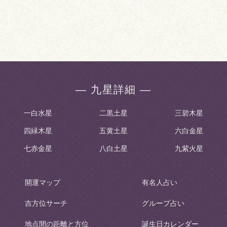
― 九星詳細 ―
一白水星
二黒土星
三碧木星
四緑木星
五黄土星
六白金星
七赤金星
八白土星
九紫火星
開運マップ
有名人占い
吉方位サーチ
グループ占い
地点間の距離と方位
誕生日カレンダー