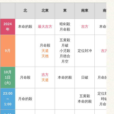
北
北東
東
南東
南
2024
暗剣殺
本命的殺
最大吉方
吉方
本命殺
年
月命殺
五黄殺
月命殺
月破
9月
天道
小児殺
定位対冲
吉方
天徳
月徳合
月空
10月
吉方
1日
月命殺
本命的殺
日破
月命的殺
天道
(火)
23:00
定位対冲
五黄殺
～
月命的殺
時破
本命的殺
1:00
月命殺