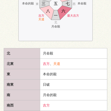
三
五
七
本命的殺
本命殺
東
西
八
六
一
吉方
最大吉方
天道
北
月命殺
北
月命殺
北東
吉方
、
天道
東
本命的殺
南東
日破
南
月命的殺
南西
吉方