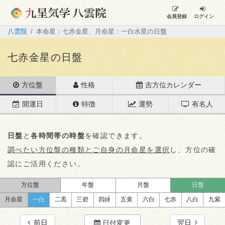
会員登録
ログイン
八雲院
本命星：七赤金星、月命星：一白水星の日盤
七赤金星の日盤
方位盤
性格
吉方位カレンダー
開運日
特徴
運勢
有名人
日盤
と
各時間帯の時盤
を確認できます。
調べたい方位盤の種類とご自身の月命星を選択
し、方位の確
認にご活用ください。
方位盤
年盤
月盤
日盤
月命星
一白
二黒
三碧
四緑
五黄
六白
七赤
八白
九紫
前日
翌日
日付変更