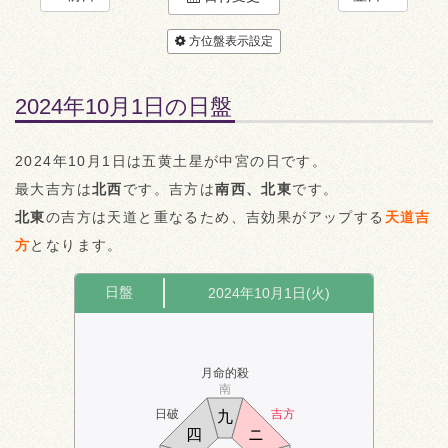
方位盤表示設定
2024年10月1日の日盤
2024年10月1日は五黄土星が中宮の日です。
最大吉方は
北西
です。吉方は
南西、北東
です。
北東
の吉方は天道と重なるため、吉効果がアップする
天道吉
方
となります。
日盤
2024年10月1日(火)
月命的殺
南
日破
吉方
九
四
ニ