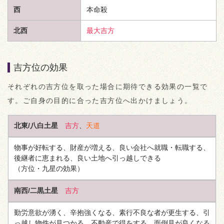
西
本命殺
北西
最大吉方
吉方位の効果
それぞれの吉方位を取った場合に期待できる効果の一覧で
す。ご自身の目的に合った吉方位へ出かけましょう。
北東/八白土星
吉方
、
天道
物事が好転する、財産が増える、良い会社へ就職・転職する、
後継者に恵まれる、良い土地へ引っ越しできる
（方位・九星の効果）
南西/二黒土星
吉方
勤労意欲が湧く、辛抱強くなる、素行不良な者が更生する、引
っ越し物件が見つかる、不動産で得をする、面倒見が良くなる