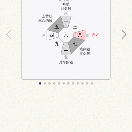
時破
月命殺
南
五黄殺
本命的殺
一
五
三
四
六
八
吉方
東
西
九
七
ニ
暗剣殺
本命殺
北
月命的殺