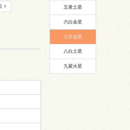
日
五黄土星
六白金星
七赤金星
八白土星
九紫火星