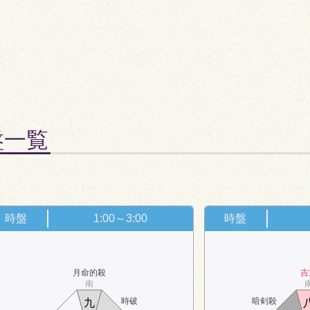
盤一覧
。
時盤
1:00～3:00
時盤
月命的殺
吉
南
時破
暗剣殺
九