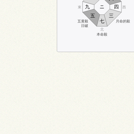
九
ニ
四
東
西
五
三
七
五黄殺
月命的殺
日破
北
本命殺