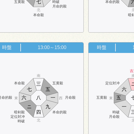
七
五黄殺
時破
本命的殺
月命的殺
北
本命殺
暗
時盤
13:00～15:00
時盤
吉
南
本命殺
五黄殺
定位対冲
三
七
五
六
六
八
一
五
月命的殺
月命殺
五黄殺
東
西
東
ニ
九
一
四
暗剣殺
本命的殺
時破
定位対冲
月命殺
北
時破