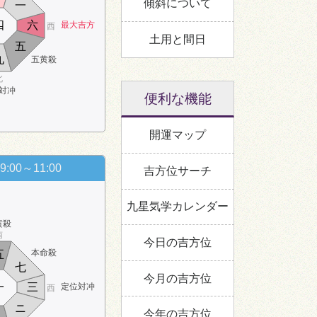
傾斜について
一
四
六
最大吉方
西
土用と間日
五
九
五黄殺
北
対冲
便利な機能
開運マップ
9:00～11:00
吉方位サーチ
九星気学カレンダー
黄殺
南
今日の吉方位
本命殺
五
七
今月の吉方位
一
三
定位対冲
西
ニ
今年の吉方位