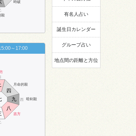
六
時破
北
有名人占い
剣殺
誕生日カレンダー
グループ占い
15:00～17:00
地点間の距離と方位
方
南
月命的殺
ニ
四
七
九
暗剣殺
西
八
三
吉方
北