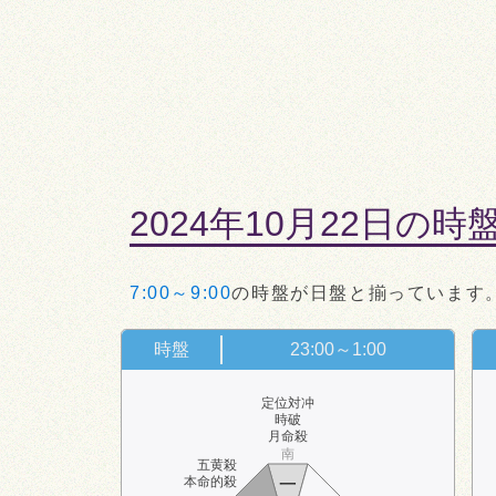
2024年10月22日の時
7:00～9:00
の時盤が日盤と揃っています
時盤
23:00～1:00
定位対冲
時破
月命殺
南
五黄殺
本命的殺
一