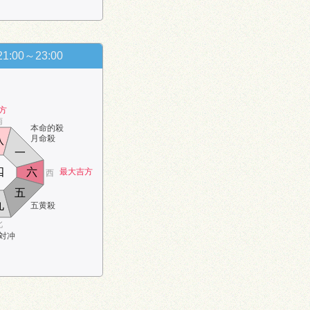
21:00～23:00
方
南
本命的殺
月命殺
八
一
四
六
最大吉方
西
五
九
五黄殺
北
対冲