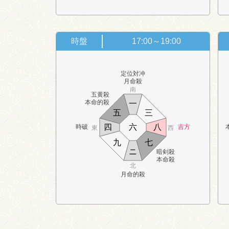
時盤
17:00～19:00
定位対冲
月命殺
南
五黄殺
本命的殺
一
五
三
四
六
八
時破
吉方
東
西
九
七
ニ
暗剣殺
本命殺
北
月命的殺