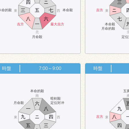
四
ニ
三
三
五
七
ニ
本命的殺
本命殺
吉方
東
西
東
八
六
七
一
吉方
最大吉方
本命殺
月命的殺
北
月命殺
定位
時盤
7:00～9:00
時盤
本命的殺
五
南
暗剣殺
月命殺
定位対冲
六
一
八
九
九
ニ
四
八
吉方
東
西
東
五
三
四