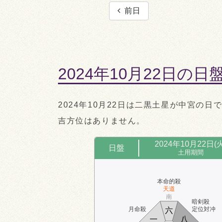
前日
2024年10月22日の日
2024年10月22日は二黒土星が中宮の日
吉方位はありません。
2024年10月22日(火
日盤
土用期間
本命的殺
天道
南
暗剣殺
月命殺
定位対冲
六
一
八