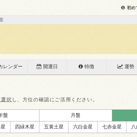
初め
盤
カレンダー
開運日
特徴
運勢
を選択
し、方位の確認にご活用ください。
年盤
月盤
木星
四緑
木星
五黄
土星
六白
金星
七赤
金星
八