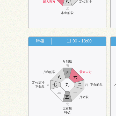
八
最大吉方
定位対冲
北
本命的殺
時盤
11:00～13:00
暗剣殺
南
月命的殺
最大吉方
四
八
六
定位対冲
七
九
ニ
本命的殺
東
西
本命殺
三
一
五
月命殺
北
五黄殺
時破