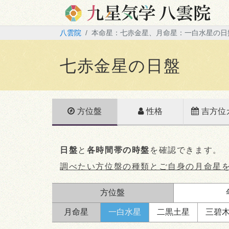
八雲院
本命星：七赤金星、月命星：一白水星の日
七赤金星の日盤
方位盤
性格
吉方位
日盤
と
各時間帯の時盤
を確認できます。
調べたい方位盤の種類とご自身の月命星
方位盤
月命星
一白
水星
二黒
土星
三碧