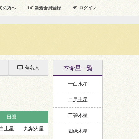
ての方へ
新規
会員登録
ログイン
本命星一覧
有名人
一白水星
二黒土星
三碧木星
日盤
白
土星
九紫
火星
四緑木星