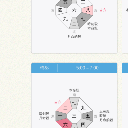
五
三
四
六
八
吉方
東
西
九
七
ニ
暗剣殺
本命殺
北
月命的殺
時盤
5:00～7:00
本命殺
南
吉方
七
ニ
九
五黄殺
暗剣殺
一
三
五
時破
東
西
月命殺
月命的殺
六
四