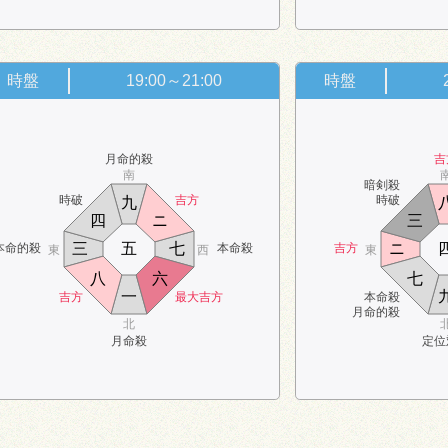
時盤
19:00～21:00
時盤
月命的殺
吉
南
暗剣殺
時破
吉方
時破
九
四
ニ
三
三
五
七
ニ
本命的殺
本命殺
吉方
東
西
東
八
六
七
一
吉方
最大吉方
本命殺
月命的殺
北
月命殺
定位