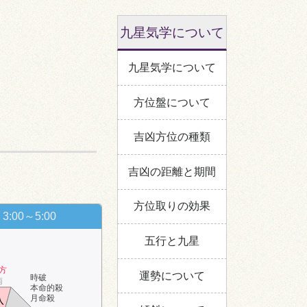
九星気学について
九星気学について
方位盤について
吉凶方位の種類
吉凶の距離と期間
方位取りの効果
3:00～5:00
五行と九星
方
運勢について
時破
南
本命的殺
月命殺
八