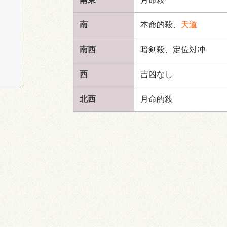
南
本命的殺、
天道
南西
暗剣殺、定位対冲
西
吉凶なし
北西
月命的殺