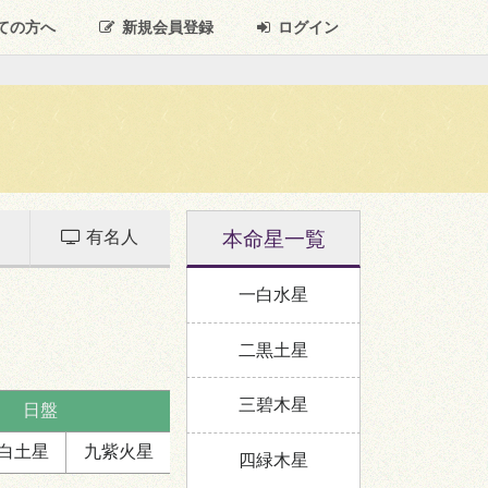
ての方へ
新規
会員登録
ログイン
本命星一覧
有名人
一白水星
二黒土星
三碧木星
日盤
白
土星
九紫
火星
四緑木星