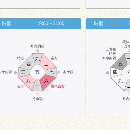
時盤
19:00～21:00
時盤
定位
月命的殺
月
五黄殺
南
時破
時破
吉方
本命的殺
九
四
ニ
五
三
五
七
四
本命的殺
本命殺
東
西
東
八
六
九
一
吉方
最大吉方
北
月命殺
月命