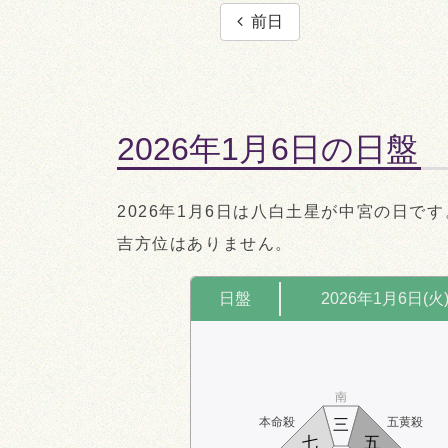
前日
2026年1月6日の日盤
2026年1月6日は八白土星が中宮の日です
吉方位はありません。
日盤
2026年1月6日(火
南
本命殺
五黄殺
三
七
五