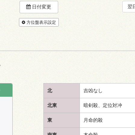
翌
日付変更
方位盤表示設定
。
)
北
吉凶なし
北東
暗剣殺、定位対冲
東
月命的殺
南東
本命殺