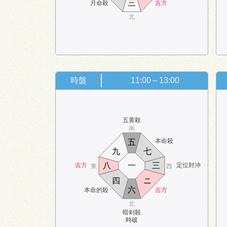
三
月命殺
吉方
北
時盤
11:00～13:00
五黄殺
南
本命殺
五
九
七
八
一
三
吉方
定位対冲
東
西
四
ニ
六
本命的殺
吉方
北
暗剣殺
時破