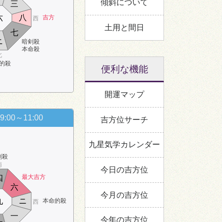
傾斜について
三
六
八
吉方
西
土用と間日
七
ニ
暗剣殺
本命殺
北
的殺
便利な機能
開運マップ
9:00～11:00
吉方位サーチ
九星気学カレンダー
剣殺
南
今日の吉方位
最大吉方
四
六
今月の吉方位
九
ニ
本命的殺
西
一
今年の吉方位