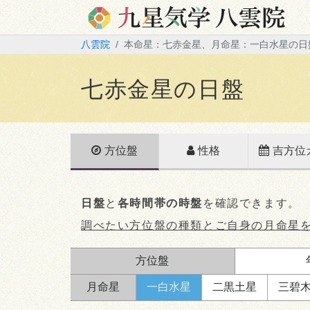
八雲院
本命星：七赤金星、月命星：一白水星の日
七赤金星の日盤
方位盤
性格
吉方位
日盤
と
各時間帯の時盤
を確認できます。
調べたい方位盤の種類とご自身の月命星
方位盤
月命星
一白
水星
二黒
土星
三碧