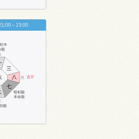
21:00～23:00
対冲
命殺
南
一
三
六
八
吉方
西
七
ニ
暗剣殺
本命殺
北
的殺