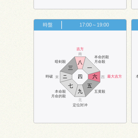
時盤
17:00～19:00
吉方
南
本命的殺
暗剣殺
月命殺
八
三
一
ニ
四
六
時破
最大吉方
東
西
七
五
九
本命殺
五黄殺
月命的殺
北
定位対冲