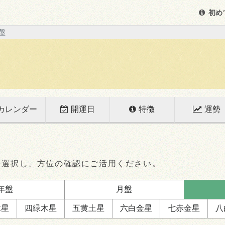
初め
盤
カレンダー
開運日
特徴
運勢
を選択
し、方位の確認にご活用ください。
年盤
月盤
木星
四緑
木星
五黄
土星
六白
金星
七赤
金星
八