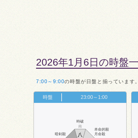
2026年1月6日の時盤
7:00～9:00
の時盤が日盤と揃っています
時盤
23:00～1:00
時破
南
本命的殺
暗剣殺
月命殺
八