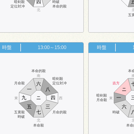
四
暗剣殺
時破
定位対冲
本命的殺
北
五
時盤
13:00～15:00
時盤
本命的殺
本
南
暗剣殺
月命殺
定位対冲
吉方
六
一
八
ニ
暗剣殺
九
ニ
四
一
東
西
東
月命殺
五
三
六
七
五黄殺
月命的殺
時破
時破
北
本命殺
本命