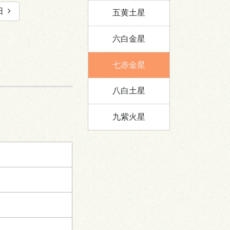
日
五黄土星
六白金星
七赤金星
八白土星
九紫火星