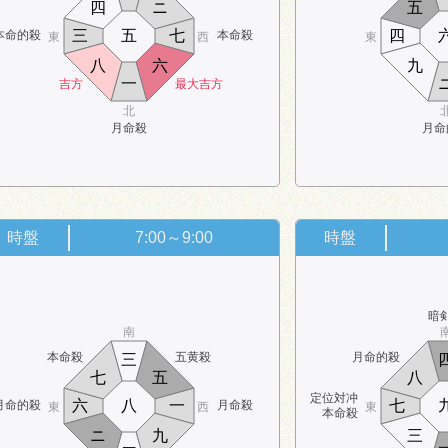
四
ニ
五
三
五
七
四
本命的殺
本命殺
東
西
東
八
六
九
一
吉方
最大吉方
北
月命殺
月命
時盤
7:00～9:00
時盤
暗
南
本命殺
五黄殺
月命的殺
三
七
五
八
定位対冲
六
八
一
七
月命的殺
月命殺
東
西
東
本命殺
ニ
九
三