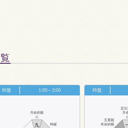
一覧
。
時盤
1:00～3:00
時盤
定位
月命的殺
月
南
五黄殺
時破
本命的殺
九