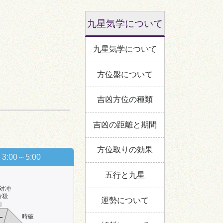
九星気学について
九星気学について
方位盤について
吉凶方位の種類
吉凶の距離と期間
方位取りの効果
3:00～5:00
五行と九星
対冲
命殺
運勢について
南
時破
一