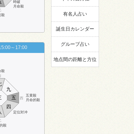
五
時破
月命殺
北
有名人占い
黄殺
誕生日カレンダー
グループ占い
15:00～17:00
地点間の距離と方位
命殺
南
七
九
五黄殺
三
五
西
月命的殺
四
八
定位対冲
北
的殺