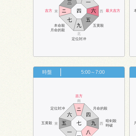
三
一
ニ
四
六
吉方
最大吉方
東
西
七
五
九
本命殺
五黄殺
月命的殺
北
定位対冲
時盤
5:00～7:00
吉方
南
定位対冲
月命的殺
ニ
六
四
暗剣殺
五
七
九
五黄殺
東
西
時破
一
八