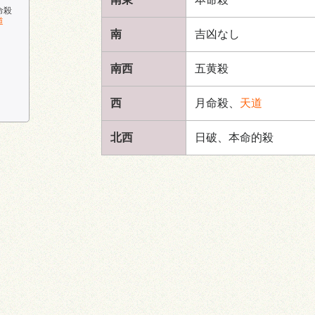
命殺
道
南
吉凶なし
南西
五黄殺
西
月命殺、
天道
北西
日破、本命的殺