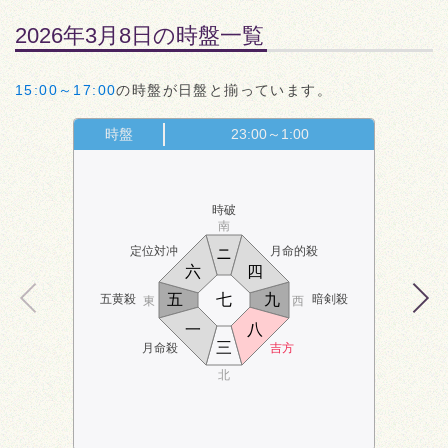
2026年3月8日の時盤一覧
15:00～17:00
の時盤が日盤と揃っています。
時盤
23:00～1:00
時破
南
定位対冲
月命的殺
ニ
六
四
五
七
九
五黄殺
暗剣殺
東
西
一
八
三
月命殺
吉方
北