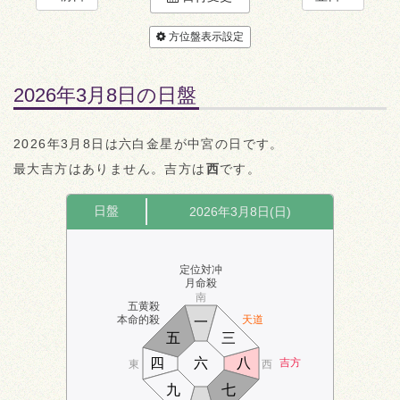
方位盤表示設定
2026年3月8日の日盤
2026年3月8日は六白金星が中宮の日です。
最大吉方はありません。吉方は
西
です。
日盤
2026年3月8日(日)
定位対冲
月命殺
南
五黄殺
本命的殺
天道
一
五
三
四
六
八
吉方
東
西
九
七