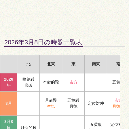
2026年3月8日の時盤一覧表
北
北東
東
南東
南
2026
暗剣殺
本命的殺
吉方
五黄殺
年
歳破
月命殺
五黄殺
吉方
3月
定位対冲
生気
月徳
月徳合
3月8
五黄殺
定位対冲
日
月命的殺