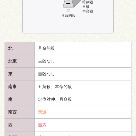
ニ
暗剣殺
日破
北
本命殺
月命的殺
北
月命的殺
北東
吉凶なし
東
吉凶なし
南東
五黄殺、本命的殺
南
定位対冲、月命殺
南西
天道
西
吉方