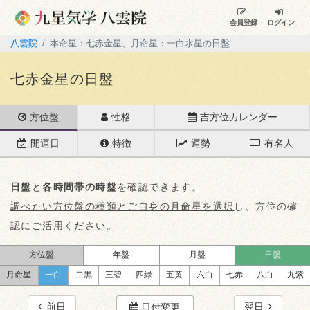
会員登録
ログイン
八雲院
本命星：七赤金星、月命星：一白水星の日盤
七赤金星の日盤
方位盤
性格
吉方位カレンダー
開運日
特徴
運勢
有名人
日盤
と
各時間帯の時盤
を確認できます。
調べたい方位盤の種類とご自身の月命星を選択
し、方位の確
認にご活用ください。
方位盤
年盤
月盤
日盤
月命星
一白
二黒
三碧
四緑
五黄
六白
七赤
八白
九紫
前日
翌日
日付変更