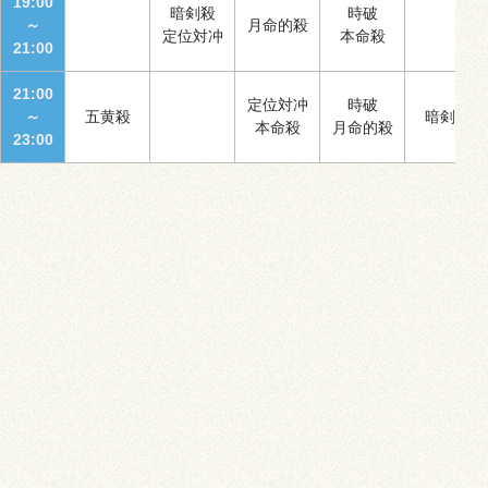
19:00
暗剣殺
時破
～
月命的殺
定位対冲
本命殺
21:00
21:00
定位対冲
時破
～
五黄殺
暗剣殺
本命殺
月命的殺
23:00