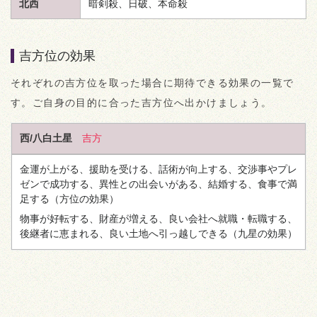
北西
暗剣殺、日破、本命殺
吉方位の効果
それぞれの吉方位を取った場合に期待できる効果の一覧で
す。ご自身の目的に合った吉方位へ出かけましょう。
西/八白土星
吉方
金運が上がる、援助を受ける、話術が向上する、交渉事やプレ
ゼンで成功する、異性との出会いがある、結婚する、食事で満
足する
（方位の効果）
物事が好転する、財産が増える、良い会社へ就職・転職する、
後継者に恵まれる、良い土地へ引っ越しできる
（九星の効果）