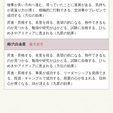
物事が良い方向へ進む、滞っていたことに進展がある、気持ち
が若返り力が湧く、積極的に行動できる、交渉事やプレゼンで
成功する
（方位の効果）
昇進・昇格する、名誉を得る、羨望の的になる、熱中できるも
のが見つかる、勉強や研究がはかどる、試験に合格する、ひら
めきやアイディアに恵まれる
（九星の効果）
南/六白金星
最大吉方
昇進・昇格する、名誉を得る、羨望の的になる、熱中できるも
のが見つかる、勉強や研究がはかどる、試験に合格する、ひら
めきやアイディアに恵まれる
（方位の効果）
昇進・昇格する、事業が成功する、リーダーシップを発揮でき
る、投資・ギャンブルで成功する、慈愛の心が生まれる、信仰
心が厚くなる、頭が冴える
（九星の効果）