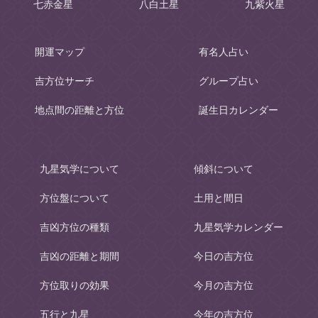
七赤金星
八白土星
九紫火星
開運マップ
有名人占い
吉方位サーチ
グループ占い
地点間の距離と方位
誕生日カレンダー
九星気学について
傾斜について
方位盤について
土用と間日
吉凶方位の種類
九星気学カレンダー
吉凶の距離と期間
今日の吉方位
方位取りの効果
今月の吉方位
五行と九星
今年の吉方位