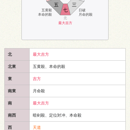
五
三
七
五黄殺
日破
本命的殺
月命的殺
北
最大吉方
北
最大吉方
北東
五黄殺、本命的殺
東
吉方
南東
月命殺
南
最大吉方
南西
暗剣殺、定位対冲、本命殺
西
天道