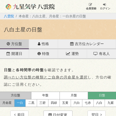
会員登録
ログイン
八雲院
本命星：八白土星、月命星：一白水星の日盤
八白土星の日盤
方位盤
性格
吉方位カレンダー
開運日
特徴
運勢
有名人
日盤
と
各時間帯の時盤
を確認できます。
調べたい方位盤の種類とご自身の月命星を選択
し、方位の確
認にご活用ください。
方位盤
年盤
月盤
日盤
月命星
一白
二黒
三碧
四緑
五黄
六白
七赤
八白
九紫
前日
翌日
日付変更