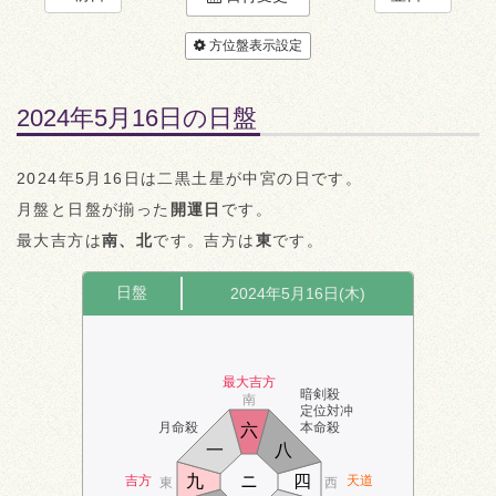
方位盤表示設定
2024年5月16日の日盤
2024年5月16日は二黒土星が中宮の日です。
月盤と日盤が揃った
開運日
です。
最大吉方は
南、北
です。吉方は
東
です。
日盤
2024年5月16日(木)
最大吉方
暗剣殺
南
定位対冲
月命殺
本命殺
六
一
八
九
ニ
四
吉方
天道
東
西