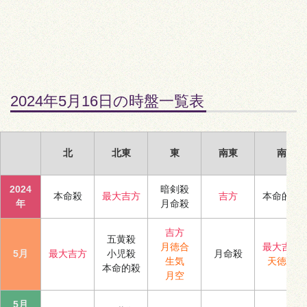
2024年5月16日の時盤一覧表
北
北東
東
南東
南
2024
暗剣殺
本命殺
最大吉方
吉方
本命的殺
年
月命殺
吉方
五黄殺
月徳合
最大吉方
5月
最大吉方
小児殺
月命殺
生気
天徳合
本命的殺
月空
5月