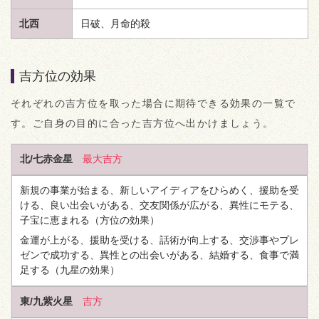
北西
日破、月命的殺
吉方位の効果
それぞれの吉方位を取った場合に期待できる効果の一覧で
す。ご自身の目的に合った吉方位へ出かけましょう。
北/七赤金星
最大吉方
新規の事業が始まる、新しいアイディアをひらめく、援助を受
ける、良い出会いがある、交友関係が広がる、異性にモテる、
子宝に恵まれる
（方位の効果）
金運が上がる、援助を受ける、話術が向上する、交渉事やプレ
ゼンで成功する、異性との出会いがある、結婚する、食事で満
足する
（九星の効果）
東/九紫火星
吉方