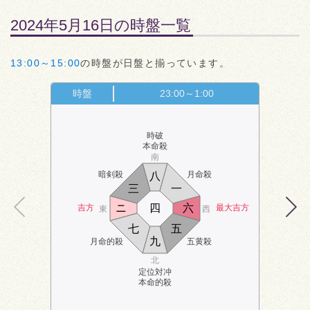
2024年5月16日の時盤一覧
13:00～15:00
の時盤が日盤と揃っています。
時盤
23:00～1:00
時破
本命殺
南
暗剣殺
月命殺
八
三
一
ニ
四
六
吉方
最大吉方
東
西
七
五
九
月命的殺
五黄殺
北
定位対冲
本命的殺