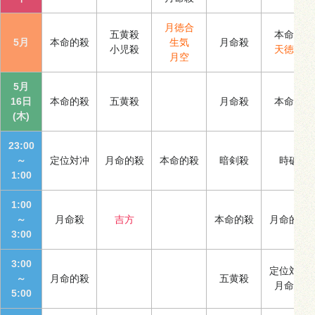
月徳合
五黄殺
本命殺
5月
本命的殺
生気
月命殺
小児殺
天徳合
月空
5月
16日
本命的殺
五黄殺
月命殺
本命殺
(木)
23:00
～
定位対冲
月命的殺
本命的殺
暗剣殺
時破
1:00
1:00
～
月命殺
吉方
本命的殺
月命的殺
3:00
3:00
定位対冲
～
月命的殺
五黄殺
月命殺
5:00