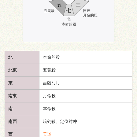
五
三
七
五黄殺
日破
月命的殺
北
本命的殺
北
本命的殺
北東
五黄殺
東
吉凶なし
南東
月命殺
南
本命殺
南西
暗剣殺、定位対冲
西
天道