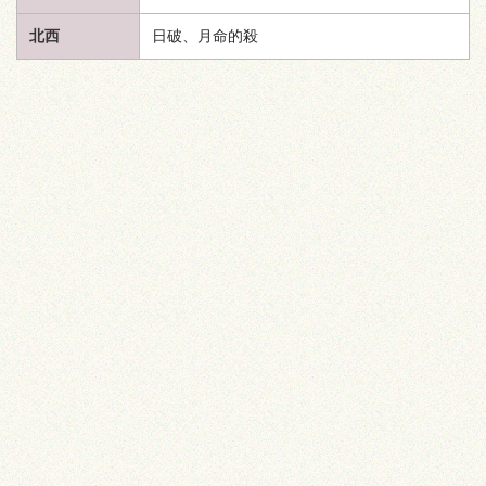
北西
日破、月命的殺