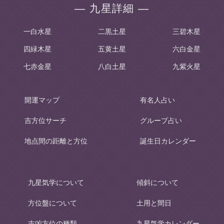
― 九星詳細 ―
一白水星
二黒土星
三碧木星
四緑木星
五黄土星
六白金星
七赤金星
八白土星
九紫火星
開運マップ
有名人占い
吉方位サーチ
グループ占い
地点間の距離と方位
誕生日カレンダー
九星気学について
傾斜について
方位盤について
土用と間日
吉凶方位の種類
九星気学カレンダー