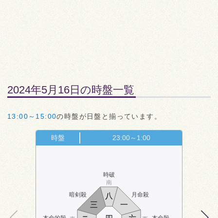
2024年5月16日の時盤一覧
13:00～15:00
の時盤が日盤と揃っています。
時盤
23:00～1:00
時破
南
暗剣殺
月命殺
八
三
一
本命的殺
本命殺