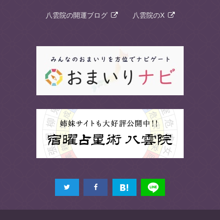
八雲院の開運ブログ
八雲院のX