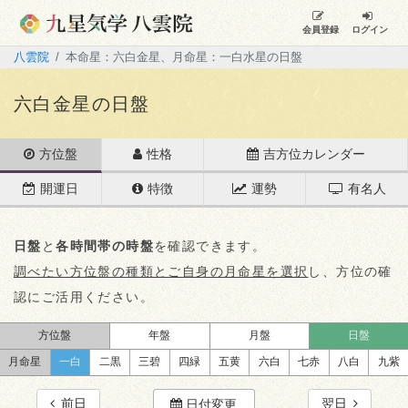
会員登録
ログイン
八雲院
本命星：六白金星、月命星：一白水星の日盤
六白金星の日盤
方位盤
性格
吉方位カレンダー
開運日
特徴
運勢
有名人
日盤
と
各時間帯の時盤
を確認できます。
調べたい方位盤の種類とご自身の月命星を選択
し、方位の確
認にご活用ください。
方位盤
年盤
月盤
日盤
月命星
一白
二黒
三碧
四緑
五黄
六白
七赤
八白
九紫
前日
翌日
日付変更