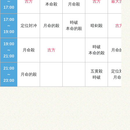
～
吉方
吉方
最大吉方
本命殺
月命殺
17:00
17:00
時破
～
定位対冲
月命的殺
暗剣殺
吉方
本命的殺
19:00
19:00
時破
～
月命殺
吉方
月命的殺
本命的殺
21:00
21:00
五黄殺
定位対冲
～
月命的殺
時破
月命殺
23:00