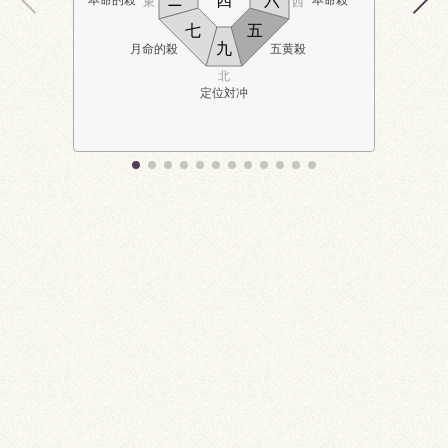
ニ
四
六
東
西
七
五
九
月命的殺
五黄殺
北
定位対冲