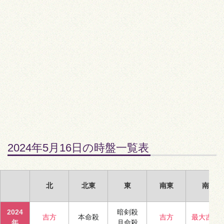
2024年5月16日の時盤一覧表
北
北東
東
南東
南
2024
暗剣殺
吉方
本命殺
吉方
最大吉方
年
月命殺