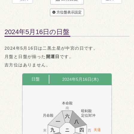
方位盤表示設定
2024年5月16日の日盤
2024年5月16日は二黒土星が中宮の日です。
月盤と日盤が揃った
開運日
です。
吉方位はありません。
日盤
2024年5月16日(木)
本命殺
南
暗剣殺
月命殺
定位対冲
六
一
八
九
ニ
四
天道
東
西