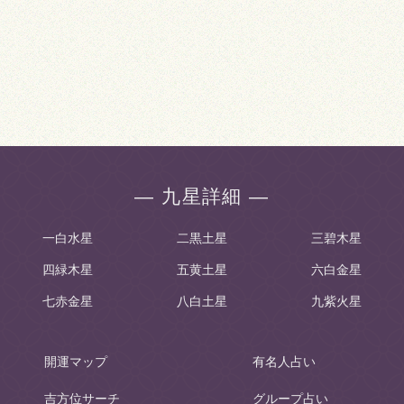
― 九星詳細 ―
一白水星
二黒土星
三碧木星
四緑木星
五黄土星
六白金星
七赤金星
八白土星
九紫火星
開運マップ
有名人占い
吉方位サーチ
グループ占い