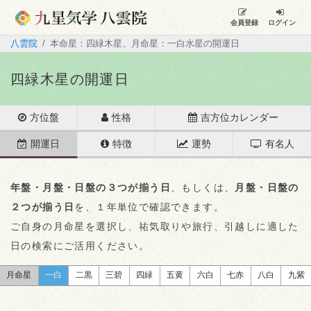
会員登録
ログイン
八雲院
本命星：四緑木星、月命星：一白水星の開運日
四緑木星の開運日
方位盤
性格
吉方位カレンダー
開運日
特徴
運勢
有名人
年盤・月盤・日盤の３つが揃う日
、もしくは、
月盤・日盤の
２つが揃う日
を、１年単位で確認できます。
ご自身の月命星を選択し、祐気取りや旅行、引越しに適した
日の検索にご活用ください。
月命星
一白
二黒
三碧
四緑
五黄
六白
七赤
八白
九紫