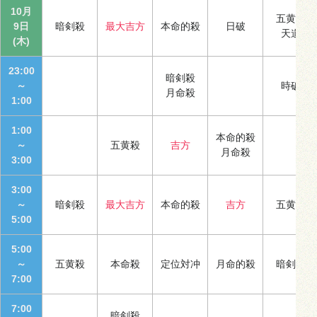
10月
五黄殺
9日
暗剣殺
最大吉方
本命的殺
日破
天道
(木)
23:00
暗剣殺
～
時破
月命殺
1:00
1:00
本命的殺
～
五黄殺
吉方
月命殺
3:00
3:00
～
暗剣殺
最大吉方
本命的殺
吉方
五黄殺
5:00
5:00
～
五黄殺
本命殺
定位対冲
月命的殺
暗剣殺
7:00
7:00
暗剣殺