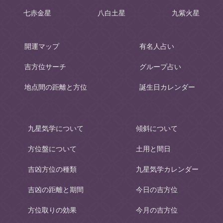
七赤金星
八白土星
九紫火星
開運マップ
有名人占い
吉方位サーチ
グループ占い
地点間の距離と方位
誕生日カレンダー
九星気学について
傾斜について
方位盤について
土用と間日
吉凶方位の種類
九星気学カレンダー
吉凶の距離と期間
今日の吉方位
方位取りの効果
今月の吉方位