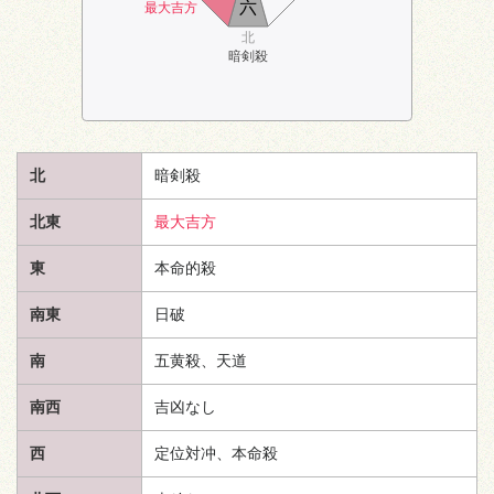
六
最大吉方
北
暗剣殺
北
暗剣殺
北東
最大吉方
東
本命的殺
南東
日破
南
五黄殺、
天道
南西
吉凶なし
西
定位対冲、本命殺