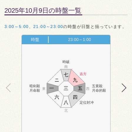
2025年10月9日の時盤一覧
3:00～5:00
、
21:00～23:00
の時盤が日盤と揃っています。
時盤
23:00～1:00
時破
南
吉方
七
ニ
九
暗剣殺
五黄殺
一
三
五
東
西
月命殺
月命的殺
六
四
八
定位対冲
北