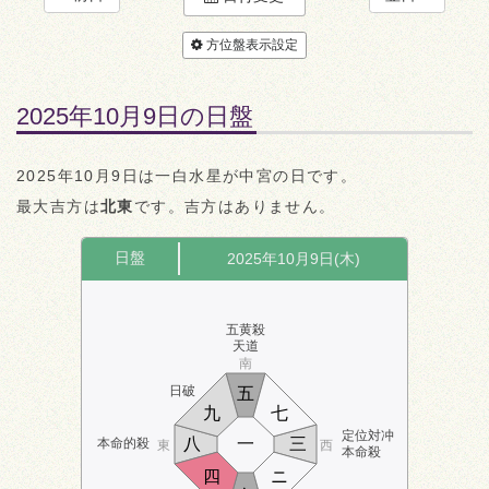
方位盤表示設定
2025年10月9日の日盤
2025年10月9日は一白水星が中宮の日です。
最大吉方は
北東
です。吉方はありません。
日盤
2025年10月9日(木)
五黄殺
天道
南
日破
五
九
七
定位対冲
八
一
三
本命的殺
東
西
本命殺
四
ニ