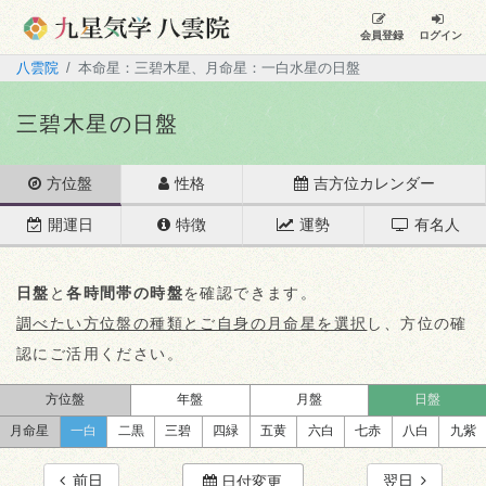
会員登録
ログイン
八雲院
本命星：三碧木星、月命星：一白水星の日盤
三碧木星の日盤
方位盤
性格
吉方位カレンダー
開運日
特徴
運勢
有名人
日盤
と
各時間帯の時盤
を確認できます。
調べたい方位盤の種類とご自身の月命星を選択
し、方位の確
認にご活用ください。
方位盤
年盤
月盤
日盤
月命星
一白
二黒
三碧
四緑
五黄
六白
七赤
八白
九紫
前日
翌日
日付変更