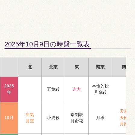
2025年10月9日の時盤一覧表
北
北東
東
南東
南
2025
本命的殺
五黄殺
吉方
年
月命殺
天道
生気
暗剣殺
10月
小児殺
月破
天徳
月空
月命殺
月徳