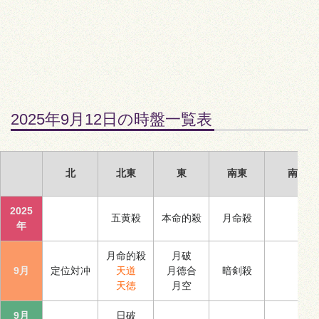
2025年9月12日の時盤一覧表
北
北東
東
南東
南
2025
五黄殺
本命的殺
月命殺
年
月命的殺
月破
9月
定位対冲
天道
月徳合
暗剣殺
天徳
月空
9月
日破