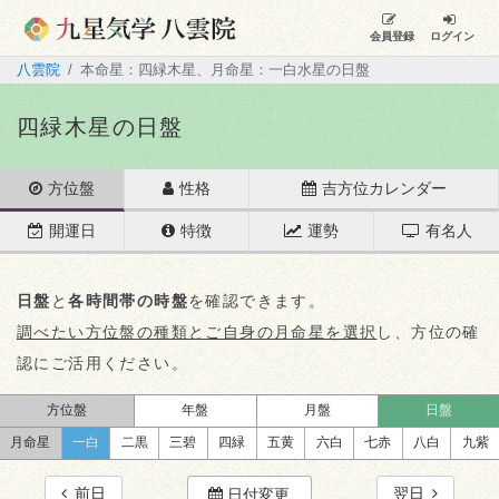
会員登録
ログイン
八雲院
本命星：四緑木星、月命星：一白水星の日盤
四緑木星の日盤
方位盤
性格
吉方位カレンダー
開運日
特徴
運勢
有名人
日盤
と
各時間帯の時盤
を確認できます。
調べたい方位盤の種類とご自身の月命星を選択
し、方位の確
認にご活用ください。
方位盤
年盤
月盤
日盤
月命星
一白
二黒
三碧
四緑
五黄
六白
七赤
八白
九紫
前日
翌日
日付変更