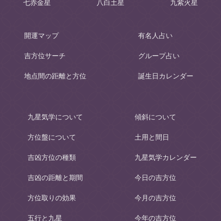
七赤金星
八白土星
九紫火星
開運マップ
有名人占い
吉方位サーチ
グループ占い
地点間の距離と方位
誕生日カレンダー
九星気学について
傾斜について
方位盤について
土用と間日
吉凶方位の種類
九星気学カレンダー
吉凶の距離と期間
今日の吉方位
方位取りの効果
今月の吉方位
五行と九星
今年の吉方位