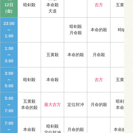
12日
暗剣殺
本命殺
吉方
五黄殺
(金)
天道
23:00
暗剣殺
～
本命的殺
時破
月命殺
1:00
1:00
～
五黄殺
本命的殺
月命殺
3:00
3:00
～
暗剣殺
本命殺
吉方
五黄殺
5:00
5:00
五黄殺
暗剣殺
～
最大吉方
定位対冲
月命的殺
本命的殺
本命殺
7:00
7:00
暗剣殺
～
本命殺
月命的殺
本命的殺
定位対冲