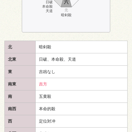
六
日破
本命殺
北
天道
暗剣殺
北
暗剣殺
北東
日破、本命殺、
天道
東
吉凶なし
南東
吉方
南
五黄殺
南西
本命的殺
西
定位対冲