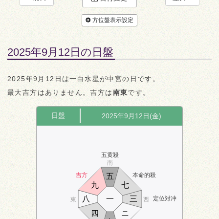
方位盤表示設定
2025年9月12日の日盤
2025年9月12日は一白水星が中宮の日です。
最大吉方はありません。吉方は
南東
です。
日盤
2025年9月12日(金)
五黄殺
南
吉方
本命的殺
五
九
七
八
一
三
定位対冲
東
西
四
ニ