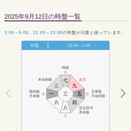
2025年9月12日の時盤一覧
3:00～5:00
、
21:00～23:00
の時盤が日盤と揃っています。
時盤
23:00～1:00
時破
南
本命的殺
吉方
七
ニ
九
暗剣殺
五黄殺
一
三
五
東
西
月命殺
月命的殺
六
四
八
定位対冲
本命殺
北