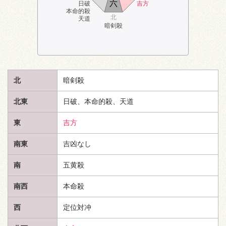
六
日破
吉方
本命的殺
北
天道
暗剣殺
北
暗剣殺
北東
日破、本命的殺、
天道
東
吉方
南東
吉凶なし
南
五黄殺
南西
本命殺
西
定位対冲