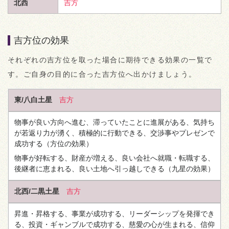
北西
吉方
吉方位の効果
それぞれの吉方位を取った場合に期待できる効果の一覧で
す。ご自身の目的に合った吉方位へ出かけましょう。
東/八白土星
吉方
物事が良い方向へ進む、滞っていたことに進展がある、気持ち
が若返り力が湧く、積極的に行動できる、交渉事やプレゼンで
成功する
（方位の効果）
物事が好転する、財産が増える、良い会社へ就職・転職する、
後継者に恵まれる、良い土地へ引っ越しできる
（九星の効果）
北西/二黒土星
吉方
昇進・昇格する、事業が成功する、リーダーシップを発揮でき
る、投資・ギャンブルで成功する、慈愛の心が生まれる、信仰