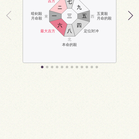
吉方
七
ニ
九
暗剣殺
五黄殺
一
三
五
東
西
月命殺
月命的殺
六
四
八
最大吉方
定位対冲
北
本命的殺