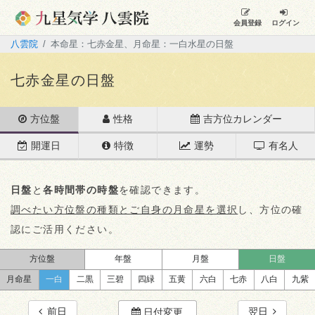
会員登録
ログイン
八雲院
本命星：七赤金星、月命星：一白水星の日盤
七赤金星の日盤
方位盤
性格
吉方位カレンダー
開運日
特徴
運勢
有名人
日盤
と
各時間帯の時盤
を確認できます。
調べたい方位盤の種類とご自身の月命星を選択
し、方位の確
認にご活用ください。
方位盤
年盤
月盤
日盤
月命星
一白
二黒
三碧
四緑
五黄
六白
七赤
八白
九紫
前日
翌日
日付変更