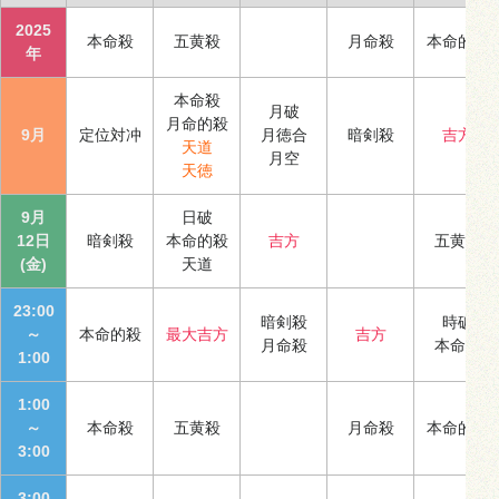
2025
本命殺
五黄殺
月命殺
本命的殺
年
本命殺
月破
月命的殺
9月
定位対冲
月徳合
暗剣殺
吉方
天道
月空
天徳
9月
日破
12日
暗剣殺
本命的殺
吉方
五黄殺
(金)
天道
23:00
暗剣殺
時破
～
本命的殺
最大吉方
吉方
月命殺
本命殺
1:00
1:00
～
本命殺
五黄殺
月命殺
本命的殺
3:00
3:00