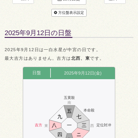
方位盤表示設定
2025年9月12日の日盤
2025年9月12日は一白水星が中宮の日です。
最大吉方はありません。吉方は
北西、東
です。
日盤
2025年9月12日(金)
五黄殺
南
本命殺
五
九
七
八
一
三
吉方
定位対冲
東
西
四
ニ