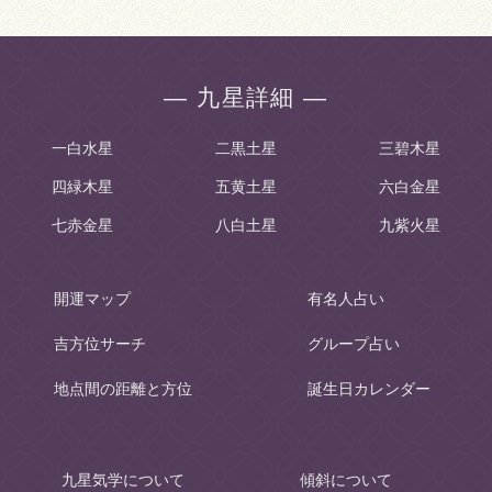
― 九星詳細 ―
一白水星
二黒土星
三碧木星
四緑木星
五黄土星
六白金星
七赤金星
八白土星
九紫火星
開運マップ
有名人占い
吉方位サーチ
グループ占い
地点間の距離と方位
誕生日カレンダー
九星気学について
傾斜について