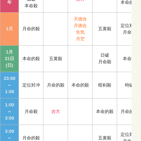
年
本命的殺
本命殺
天徳合
月徳合
定位対冲
1月
月命的殺
五黄殺
生気
月命殺
月空
1月
日破
31日
本命的殺
五黄殺
本命殺
月命殺
(日)
23:00
～
定位対冲
月命的殺
本命的殺
暗剣殺
時破
1:00
1:00
～
月命殺
吉方
本命的殺
月命的殺
3:00
3:00
定位対冲
～
月命的殺
五黄殺
月命殺