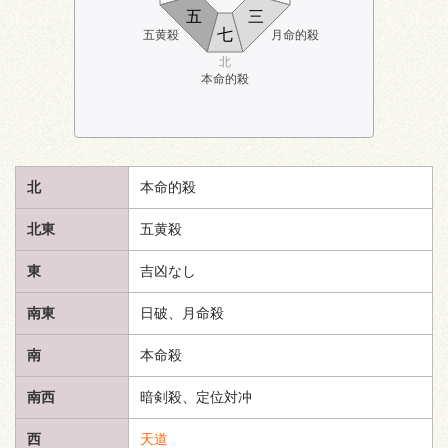
五
三
七
五黄殺
月命的殺
北
本命的殺
北
本命的殺
北東
五黄殺
東
吉凶なし
南東
日破、月命殺
南
本命殺
南西
暗剣殺、定位対冲
西
天道