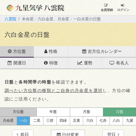
会員登録
ログイン
八雲院
本命星：六白金星、月命星：一白水星の日盤
六白金星の日盤
方位盤
性格
吉方位カレンダー
開運日
特徴
運勢
有名人
日盤
と
各時間帯の時盤
を確認できます。
調べたい方位盤の種類とご自身の月命星を選択
し、方位の確
認にご活用ください。
方位盤
年盤
月盤
日盤
月命星
一白
二黒
三碧
四緑
五黄
六白
七赤
八白
九紫
前日
翌日
日付変更