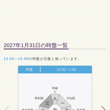
2027年1月31日の時盤一覧
13:00～15:00
の時盤が日盤と揃っています。
時盤
23:00～1:00
時破
南
暗剣殺
月命殺
八
三
一
本命的殺
本命殺