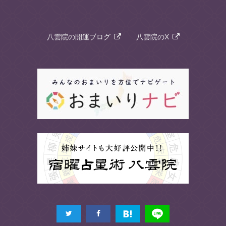
八雲院の開運ブログ
八雲院のX