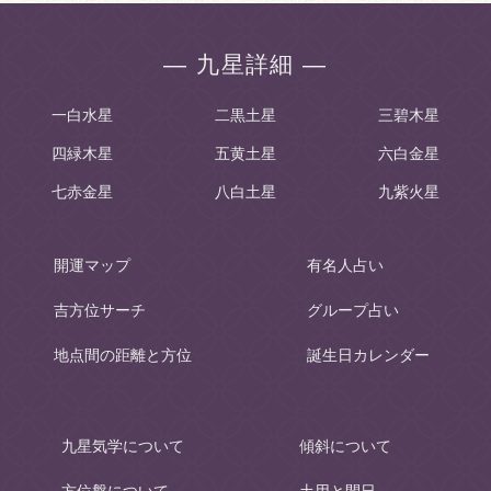
― 九星詳細 ―
一白水星
二黒土星
三碧木星
四緑木星
五黄土星
六白金星
七赤金星
八白土星
九紫火星
開運マップ
有名人占い
吉方位サーチ
グループ占い
地点間の距離と方位
誕生日カレンダー
九星気学について
傾斜について
方位盤について
土用と間日