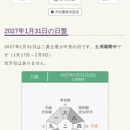
方位盤表示設定
2027年1月31日の日盤
2027年1月31日は二黒土星が中宮の日です。
土用期間中
で
す（1月17日～2月3日）
吉方位はありません。
2027年1月31日(日)
日盤
土用期間
本命殺
南
日破
暗剣殺
月命殺
定位対冲
六
一
八
九
ニ
四
天道
東
西