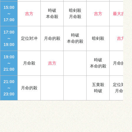
15:00
時破
暗剣殺
～
吉方
吉方
最大吉方
本命殺
月命殺
17:00
17:00
時破
～
定位対冲
月命的殺
暗剣殺
吉方
本命的殺
19:00
19:00
時破
～
月命殺
吉方
月命的殺
本命的殺
21:00
21:00
五黄殺
定位対冲
～
月命的殺
時破
月命殺
23:00