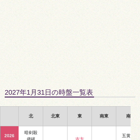
2027年1月31日の時盤一覧表
北
北東
東
南東
南
暗剣殺
2026
五黄殺
歳破
吉方