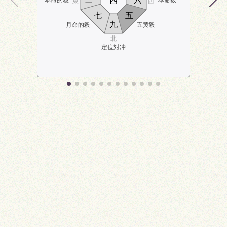
ニ
四
六
東
西
七
五
九
月命的殺
五黄殺
北
定位対冲