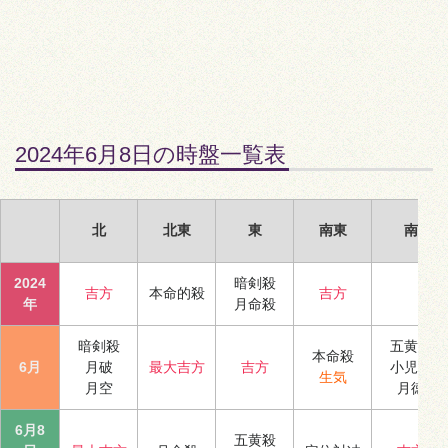
2024年6月8日の時盤一覧表
北
北東
東
南東
南
2024
暗剣殺
吉方
本命的殺
吉方
年
月命殺
暗剣殺
五黄殺
本命殺
6月
月破
最大吉方
吉方
小児殺
生気
月空
月徳
6月8
五黄殺