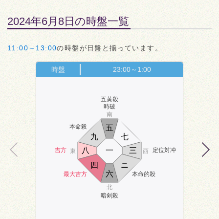
2024年6月8日の時盤一覧
11:00～13:00
の時盤が日盤と揃っています。
時盤
23:00～1:00
五黄殺
時破
南
本命殺
五
九
七
八
一
三
吉方
定位対冲
東
西
四
ニ
六
最大吉方
本命的殺
北
暗剣殺