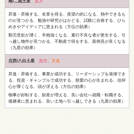
南/二黒土星
吉方
昇進・昇格する、名誉を得る、羨望の的になる、熱中できるも
のが見つかる、勉強や研究がはかどる、試験に合格する、ひら
めきやアイディアに恵まれる
（方位の効果）
勤労意欲が湧く、辛抱強くなる、素行不良な者が更生する、引
っ越し物件が見つかる、不動産で得をする、面倒見が良くなる
（九星の効果）
北西/八白土星
吉方
、
天道
昇進・昇格する、事業が成功する、リーダーシップを発揮でき
る、投資・ギャンブルで成功する、慈愛の心が生まれる、信仰
心が厚くなる、頭が冴える
（方位の効果）
物事が好転する、財産が増える、良い会社へ就職・転職する、
後継者に恵まれる、良い土地へ引っ越しできる
（九星の効果）