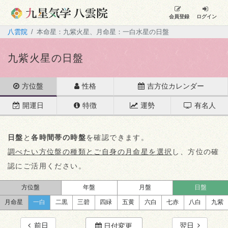
会員登録
ログイン
八雲院
本命星：九紫火星、月命星：一白水星の日盤
九紫火星の日盤
方位盤
性格
吉方位カレンダー
開運日
特徴
運勢
有名人
日盤
と
各時間帯の時盤
を確認できます。
調べたい方位盤の種類とご自身の月命星を選択
し、方位の確
認にご活用ください。
方位盤
年盤
月盤
日盤
月命星
一白
二黒
三碧
四緑
五黄
六白
七赤
八白
九紫
前日
翌日
日付変更