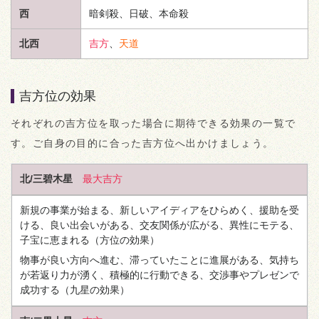
西
暗剣殺、日破、本命殺
北西
吉方
、
天道
吉方位の効果
それぞれの吉方位を取った場合に期待できる効果の一覧で
す。ご自身の目的に合った吉方位へ出かけましょう。
北/三碧木星
最大吉方
新規の事業が始まる、新しいアイディアをひらめく、援助を受
ける、良い出会いがある、交友関係が広がる、異性にモテる、
子宝に恵まれる
（方位の効果）
物事が良い方向へ進む、滞っていたことに進展がある、気持ち
が若返り力が湧く、積極的に行動できる、交渉事やプレゼンで
成功する
（九星の効果）