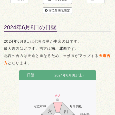
方位盤表示設定
2024年6月8日の日盤
2024年6月8日は七赤金星が中宮の日です。
最大吉方は
北
です。吉方は
南、北西
です。
北西
の吉方は天道と重なるため、吉効果がアップする
天道吉
方
となります。
日盤
2024年6月8日(土)
吉方
南
定位対冲
月命的殺
ニ
六
四
暗剣殺