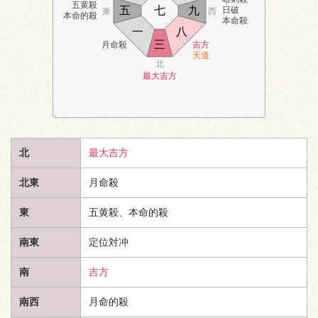
五黄殺
五
七
九
日破
東
西
本命的殺
本命殺
一
八
三
月命殺
吉方
天道
北
最大吉方
北
最大吉方
北東
月命殺
東
五黄殺、本命的殺
南東
定位対冲
南
吉方
南西
月命的殺