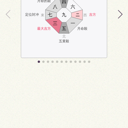
月命的殺
四
八
六
七
九
ニ
定位対冲
吉方
東
西
三
一
五
最大吉方
月命殺
北
五黄殺