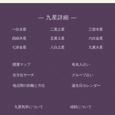
― 九星詳細 ―
一白水星
二黒土星
三碧木星
四緑木星
五黄土星
六白金星
七赤金星
八白土星
九紫火星
開運マップ
有名人占い
吉方位サーチ
グループ占い
地点間の距離と方位
誕生日カレンダー
九星気学について
傾斜について