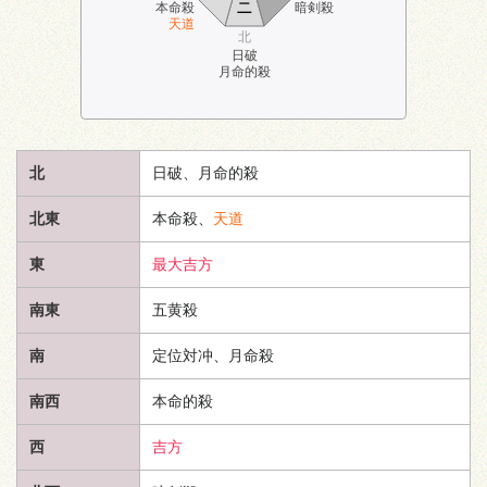
ニ
本命殺
暗剣殺
天道
北
日破
月命的殺
北
日破、月命的殺
北東
本命殺、
天道
東
最大吉方
南東
五黄殺
南
定位対冲、月命殺
南西
本命的殺
西
吉方