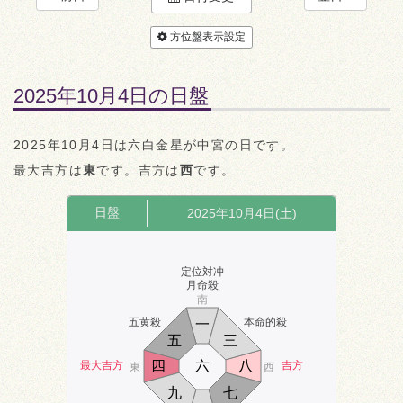
方位盤表示設定
2025年10月4日の日盤
2025年10月4日は六白金星が中宮の日です。
最大吉方は
東
です。吉方は
西
です。
日盤
2025年10月4日(土)
定位対冲
月命殺
南
五黄殺
本命的殺
一
五
三
四
六
八
最大吉方
吉方
東
西
九
七