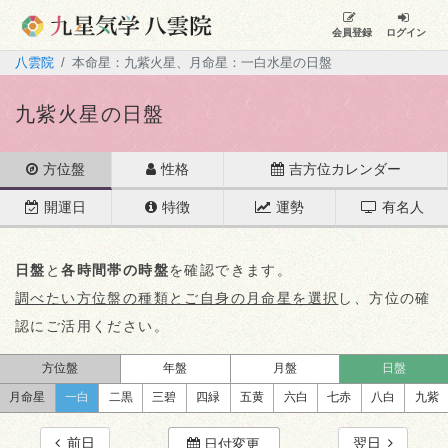
会員登録
ログイン
八雲院
本命星：九紫火星、月命星：一白水星の日盤
九紫火星の日盤
方位盤
性格
吉方位カレンダー
開運日
特徴
運勢
有名人
日盤
と
各時間帯の時盤
を確認できます。
調べたい方位盤の種類とご自身の月命星を選択
し、方位の確
認にご活用ください。
方位盤
年盤
月盤
日盤
月命星
一白
二黒
三碧
四緑
五黄
六白
七赤
八白
九紫
前日
翌日
日付変更