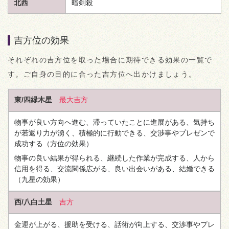
北西
暗剣殺
吉方位の効果
それぞれの吉方位を取った場合に期待できる効果の一覧で
す。ご自身の目的に合った吉方位へ出かけましょう。
東/四緑木星
最大吉方
物事が良い方向へ進む、滞っていたことに進展がある、気持ち
が若返り力が湧く、積極的に行動できる、交渉事やプレゼンで
成功する
（方位の効果）
物事の良い結果が得られる、継続した作業が完成する、人から
信用を得る、交流関係広がる、良い出会いがある、結婚できる
（九星の効果）
西/八白土星
吉方
金運が上がる、援助を受ける、話術が向上する、交渉事やプレ