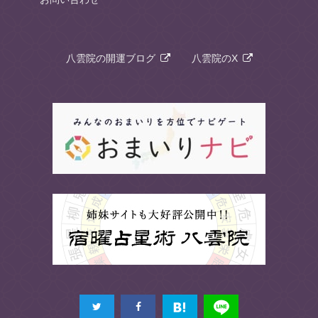
八雲院の開運ブログ
八雲院のX