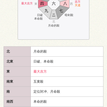
吉方
四
六
八
最大吉方
東
西
天道
九
七
ニ
日破
暗剣殺
本命殺
北
月命的殺
北
月命的殺
北東
日破、本命殺
東
最大吉方
南東
五黄殺
南
定位対冲、月命殺
南西
本命的殺