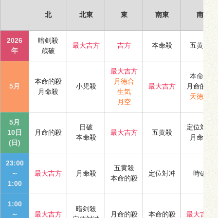
北
北東
東
南東
南
2026
暗剣殺
最大吉方
吉方
本命殺
五黄殺
年
歳破
最大吉方
本命殺
本命的殺
月徳合
5月
小児殺
最大吉方
月命的殺
月命殺
生気
天徳合
月空
5月
日破
定位対冲
10日
月命的殺
最大吉方
五黄殺
本命殺
月命殺
(日)
23:00
五黄殺
～
最大吉方
月命殺
定位対冲
時破
本命的殺
1:00
1:00
暗剣殺
～
最大吉方
月命的殺
本命的殺
最大吉方