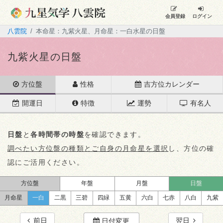
会員登録
ログイン
八雲院
本命星：九紫火星、月命星：一白水星の日盤
九紫火星の日盤
方位盤
性格
吉方位カレンダー
開運日
特徴
運勢
有名人
日盤
と
各時間帯の時盤
を確認できます。
調べたい方位盤の種類とご自身の月命星を選択
し、方位の確
認にご活用ください。
方位盤
年盤
月盤
日盤
月命星
一白
二黒
三碧
四緑
五黄
六白
七赤
八白
九紫
前日
翌日
日付変更