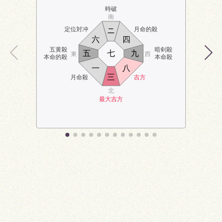
時破
南
定位対冲
月命的殺
ニ
六
四
五黄殺
暗剣殺
五
七
九
東
西
本命的殺
本命殺
一
八
三
月命殺
吉方
北
最大吉方