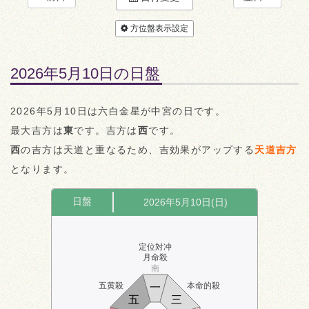
方位盤表示設定
2026年5月10日の日盤
2026年5月10日は六白金星が中宮の日です。
最大吉方は
東
です。吉方は
西
です。
西
の吉方は天道と重なるため、吉効果がアップする
天道吉方
となります。
日盤
2026年5月10日(日)
定位対冲
月命殺
南
五黄殺
本命的殺
一
五
三