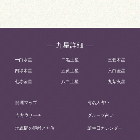
― 九星詳細 ―
一白水星
二黒土星
三碧木星
四緑木星
五黄土星
六白金星
七赤金星
八白土星
九紫火星
開運マップ
有名人占い
吉方位サーチ
グループ占い
地点間の距離と方位
誕生日カレンダー